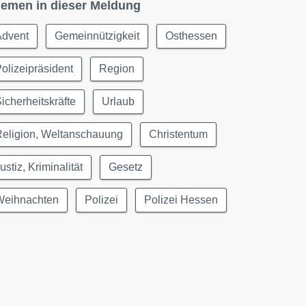
emen in dieser Meldung
Advent
Gemeinnützigkeit
Osthessen
olizeipräsident
Region
icherheitskräfte
Urlaub
Religion, Weltanschauung
Christentum
ustiz, Kriminalität
Gesetz
Weihnachten
Polizei
Polizei Hessen