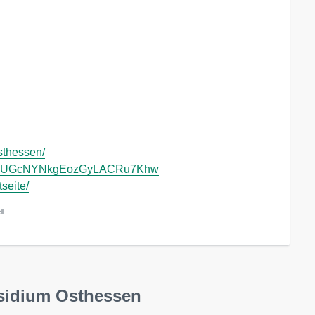
sthessen/
l/UCUGcNYNkgEozGyLACRu7Khw
tseite/
ll
äsidium Osthessen