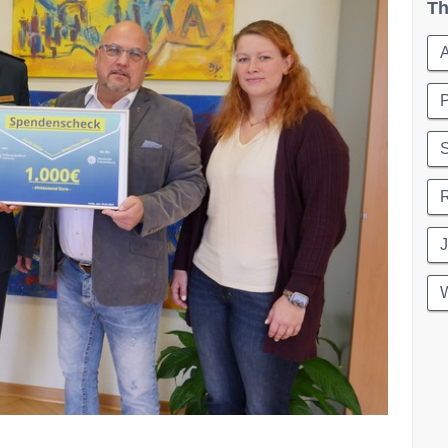
Th
P
S
J