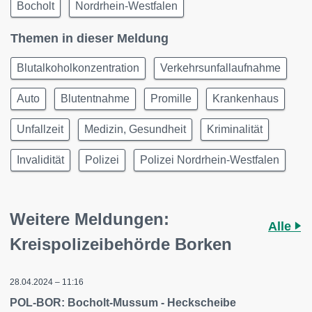
Bocholt
Nordrhein-Westfalen
Themen in dieser Meldung
Blutalkoholkonzentration
Verkehrsunfallaufnahme
Auto
Blutentnahme
Promille
Krankenhaus
Unfallzeit
Medizin, Gesundheit
Kriminalität
Invalidität
Polizei
Polizei Nordrhein-Westfalen
Weitere Meldungen:
Alle
Kreispolizeibehörde Borken
28.04.2024 – 11:16
POL-BOR: Bocholt-Mussum - Heckscheibe