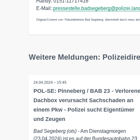
Handy: 0151-11717416
E-Mail:
pressestelle.badsegeberg@polizei.lan
Original-Content von: Polizeidirektion Bad Segeberg, übermittelt durch news akt
Weitere Meldungen: Polizeidir
24.04.2024 – 15:45
POL-SE: Pinneberg / BAB 23 - Verloren
Dachbox verursacht Sachschaden an
einem Pkw - Polizei sucht Eigentümer
und Zeugen
Bad Segeberg (ots)
- Am Dienstagmorgen
(23.04.2024) ist es auf der Bundesautobahn 23