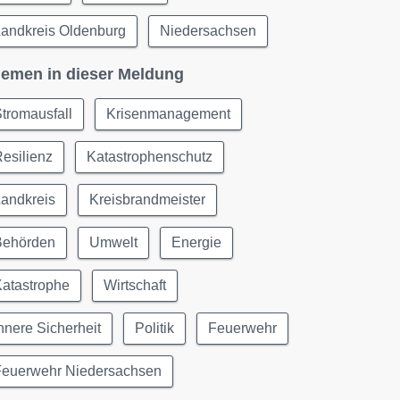
Landkreis Oldenburg
Niedersachsen
emen in dieser Meldung
tromausfall
Krisenmanagement
esilienz
Katastrophenschutz
Landkreis
Kreisbrandmeister
Behörden
Umwelt
Energie
Katastrophe
Wirtschaft
nnere Sicherheit
Politik
Feuerwehr
Feuerwehr Niedersachsen