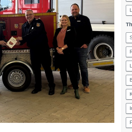
Th
S
R
I