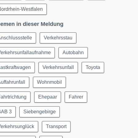
ordrhein-Westfalen
emen in dieser Meldung
nschlussstelle
Verkehrsstau
Verkehrsunfallaufnahme
Autobahn
astkraftwagen
Verkehrsunfall
Toyota
uffahrunfall
Wohnmobil
ahrtrichtung
Ehepaar
Fahrer
BAB 3
Siebengebirge
Verkehrsunglück
Transport