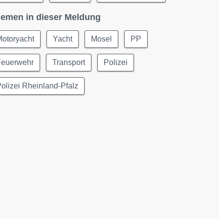
emen in dieser Meldung
Motoryacht
Yacht
Mosel
PP
Feuerwehr
Transport
Polizei
olizei Rheinland-Pfalz