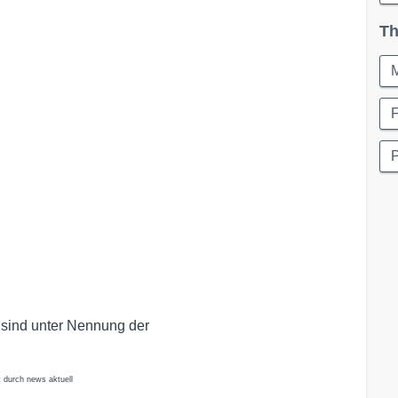
Th
P
 sind unter Nennung der
t durch news aktuell