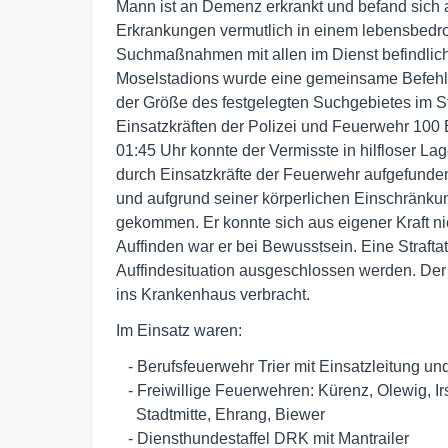
Mann ist an Demenz erkrankt und befand sich 
Erkrankungen vermutlich in einem lebensbedr
Suchmaßnahmen mit allen im Dienst befindlich
Moselstadions wurde eine gemeinsame Befehls
der Größe des festgelegten Suchgebietes im S
Einsatzkräften der Polizei und Feuerwehr 10
01:45 Uhr konnte der Vermisste in hilfloser L
durch Einsatzkräfte der Feuerwehr aufgefunden
und aufgrund seiner körperlichen Einschränku
gekommen. Er konnte sich aus eigener Kraft nic
Auffinden war er bei Bewusstsein. Eine Strafta
Auffindesituation ausgeschlossen werden. De
ins Krankenhaus verbracht.
Im Einsatz waren:
   - Berufsfeuerwehr Trier mit Einsatzleitung und Rettungsdienst

   - Freiwillige Feuerwehren: Kürenz, Olewig, Irsch, Ruwer, 

     Stadtmitte, Ehrang, Biewer

   - Diensthundestaffel DRK mit Mantrailer
