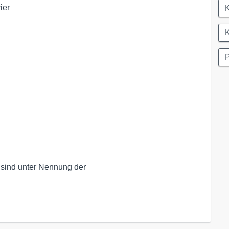
K
K
P
 sind unter Nennung der