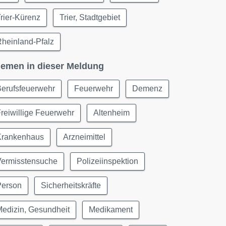
rier-Kürenz
Trier, Stadtgebiet
heinland-Pfalz
emen in dieser Meldung
Berufsfeuerwehr
Feuerwehr
Demenz
reiwillige Feuerwehr
Altenheim
Krankenhaus
Arzneimittel
Vermisstensuche
Polizeiinspektion
Person
Sicherheitskräfte
edizin, Gesundheit
Medikament