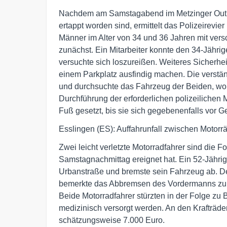
Nachdem am Samstagabend im Metzinger Outlet 
ertappt worden sind, ermittelt das Polizeirevi
Männer im Alter von 34 und 36 Jahren mit ver
zunächst. Ein Mitarbeiter konnte den 34-Jähri
versuchte sich loszureißen. Weiteres Sicherhe
einem Parkplatz ausfindig machen. Die verständ
und durchsuchte das Fahrzeug der Beiden, wo
Durchführung der erforderlichen polizeilichen
Fuß gesetzt, bis sie sich gegebenenfalls vor G
Esslingen (ES): Auffahrunfall zwischen Motorr
Zwei leicht verletzte Motorradfahrer sind die F
Samstagnachmittag ereignet hat. Ein 52-Jährig
Urbanstraße und bremste sein Fahrzeug ab. D
bemerkte das Abbremsen des Vordermanns zu s
Beide Motorradfahrer stürzten in der Folge zu 
medizinisch versorgt werden. An den Krafträd
schätzungsweise 7.000 Euro.