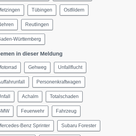
Metzingen
Tübingen
Ostfildern
Nehren
Reutlingen
Baden-Württemberg
emen in dieser Meldung
Motorrad
Gehweg
Unfallflucht
uffahrunfall
Personenkraftwagen
nfall
Achalm
Totalschaden
BMW
Feuerwehr
Fahrzeug
Mercedes-Benz Sprinter
Subaru Forester