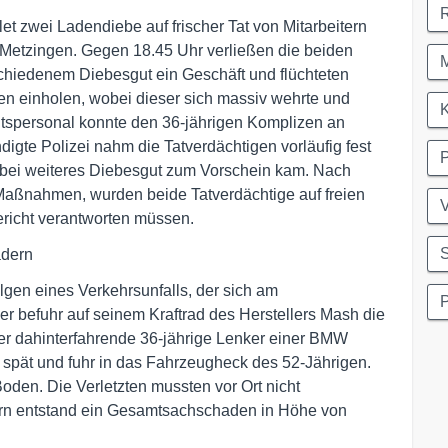
zwei Ladendiebe auf frischer Tat von Mitarbeitern
er Metzingen. Gegen 18.45 Uhr verließen die beiden
schiedenem Diebesgut ein Geschäft und flüchteten
gen einholen, wobei dieser sich massiv wehrte und
itspersonal konnte den 36-jährigen Komplizen an
igte Polizei nahm die Tatverdächtigen vorläufig fest
bei weiteres Diebesgut zum Vorschein kam. Nach
 Maßnahmen, wurden beide Tatverdächtige auf freien
V
ericht verantworten müssen.
S
ädern
olgen eines Verkehrsunfalls, der sich am
er befuhr auf seinem Kraftrad des Herstellers Mash die
er dahinterfahrende 36-jährige Lenker einer BMW
pät und fuhr in das Fahrzeugheck des 52-Jährigen.
Boden. Die Verletzten mussten vor Ort nicht
ern entstand ein Gesamtsachschaden in Höhe von