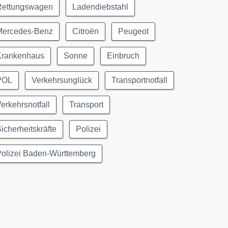
Rettungswagen
Ladendiebstahl
Mercedes-Benz
Citroën
Peugeot
Krankenhaus
Sonne
Einbruch
POL
Verkehrsunglück
Transportnotfall
erkehrsnotfall
Transport
icherheitskräfte
Polizei
Polizei Baden-Württemberg