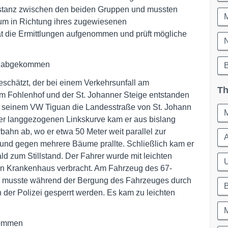
Distanz zwischen den beiden Gruppen und mussten
um in Richtung ihres zugewiesenen
t die Ermittlungen aufgenommen und prüft mögliche
hn abgekommen
schätzt, der bei einem Verkehrsunfall am
Th
m Fohlenhof und der St. Johanner Steige entstanden
it seinem VW Tiguan die Landesstraße von St. Johann
er langgezogenen Linkskurve kam er aus bislang
ahn ab, wo er etwa 50 Meter weit parallel zur
A
 und gegen mehrere Bäume prallte. Schließlich kam er
d zum Stillstand. Der Fahrer wurde mit leichten
U
in Krankenhaus verbracht. Am Fahrzeug des 67-
n musste während der Bergung des Fahrzeuges durch
 der Polizei gesperrt werden. Es kam zu leichten
nommen