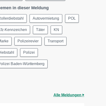
emen in dieser Meldung
ollerdiebstahl
Autovermietung
POL
Kfz-Kennzeichen
Täter
KN
Marke
Polizeirevier
Transport
iebstahl
Polizei
Polizei Baden-Württemberg
Alle Meldungen