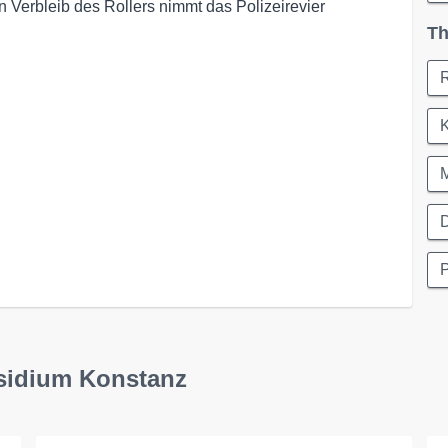
 Verbleib des Rollers nimmt das Polizeirevier
Th
R
D
äsidium Konstanz