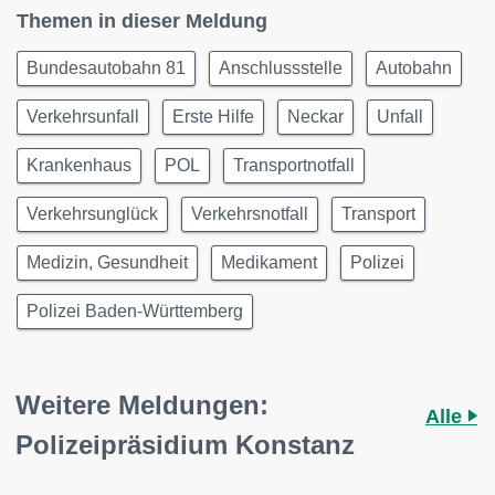
Themen in dieser Meldung
Bundesautobahn 81
Anschlussstelle
Autobahn
Verkehrsunfall
Erste Hilfe
Neckar
Unfall
Krankenhaus
POL
Transportnotfall
Verkehrsunglück
Verkehrsnotfall
Transport
Medizin, Gesundheit
Medikament
Polizei
Polizei Baden-Württemberg
Weitere Meldungen:
Alle
Polizeipräsidium Konstanz