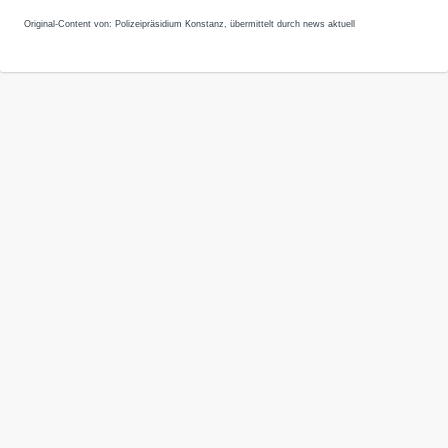
Original-Content von: Polizeipräsidium Konstanz, übermittelt durch news aktuell