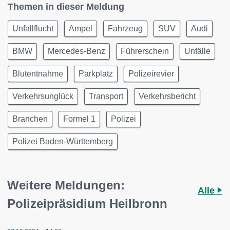
Themen in dieser Meldung
Unfallflucht
Ampel
Fahrzeug
SUV
Audi
BMW
Mercedes-Benz
Führerschein
Unfälle
Blutentnahme
Parkplatz
Polizeirevier
Verkehrsunglück
Transport
Verkehrsbericht
Branchen
Formel 1
Polizei
Polizei Baden-Württemberg
Weitere Meldungen:
Alle
Polizeipräsidium Heilbronn