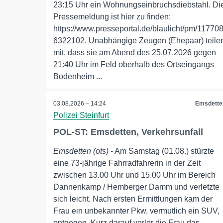
23:15 Uhr ein Wohnungseinbruchsdiebstahl. Di
Pressemeldung ist hier zu finden:
https://www.presseportal.de/blaulicht/pm/117708
6322102. Unabhängige Zeugen (Ehepaar) teile
mit, dass sie am Abend des 25.07.2026 gegen
21:40 Uhr im Feld oberhalb des Ortseingangs
Bodenheim ...
03.08.2026 – 14:24
Emsdette
Polizei Steinfurt
POL-ST: Emsdetten, Verkehrsunfall
Emsdetten (ots)
- Am Samstag (01.08.) stürzte
eine 73-jährige Fahrradfahrerin in der Zeit
zwischen 13.00 Uhr und 15.00 Uhr im Bereich
Dannenkamp / Hemberger Damm und verletzte
sich leicht. Nach ersten Ermittlungen kam der
Frau ein unbekannter Pkw, vermutlich ein SUV,
entgegen. Kurz darauf verlor die Frau das