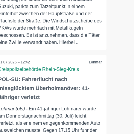
Suzuki, parkte zum Tatzeitpunkt in einem
Hinterhof zwischen der Hauptstraße und der
Flachsfelder Straße. Die Windschutzscheibe des
PKWs wurde mehrfach mit Metallkugeln
beschossen. Es ist anzunehmen, dass die Täter
eine Zwille verwandt haben. Hierbei ...
31.07.2026 – 12:42
Lohmar
Kreispolizeibehörde Rhein-Sieg-Kreis
POL-SU: Fahrerflucht nach
missglücktem Überholmanöver: 41-
Jähriger verletzt
Lohmar (ots)
- Ein 41-jähriger Lohmarer wurde
am Donnerstagnachmittag (30. Juli) leicht
verletzt, als er einem entgegenkommenden Auto
ausweichen musste. Gegen 17.15 Uhr fuhr der