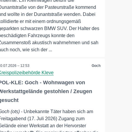
entfernte. Ein Kleinwagen befuhr die
Dunantstraße von der Pasteurstraße kommend
und wollte in der Dunantstraße wenden. Dabei
kollidierte er mit einem ordnungsgemäß
geparkten schwarzen BMW SUV. Der Halter des
beschädigten Fahrzeugs konnte den
Zusammenstoß akustisch wahrnehmen und sah
auch noch, wie sich der ...
20.07.2026 – 12:53
Goch
Kreispolizeibehörde Kleve
POL-KLE: Goch - Wohnwagen von
Werkstattgelände gestohlen / Zeugen
gesucht
Goch (ots)
- Unbekannte Täter haben sich am
Freitagabend (17. Juli 2026) Zugang zum
Gelände einer Werkstatt an der Hervorster