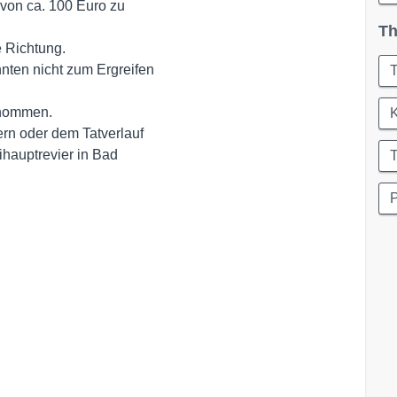
on ca. 100 Euro zu 

Th
 Richtung.

en nicht zum Ergreifen 

T
enommen.

K
n oder dem Tatverlauf 

auptrevier in Bad 
