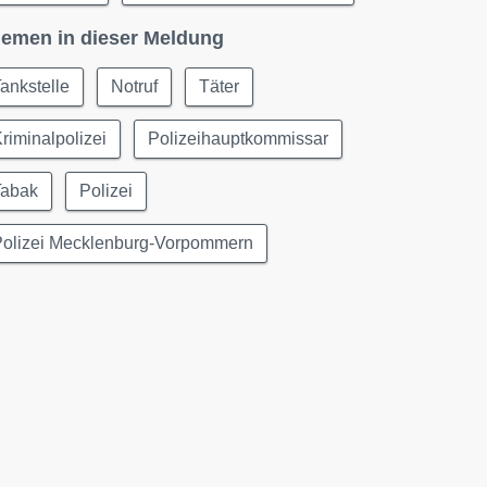
emen in dieser Meldung
ankstelle
Notruf
Täter
riminalpolizei
Polizeihauptkommissar
Tabak
Polizei
Polizei Mecklenburg-Vorpommern