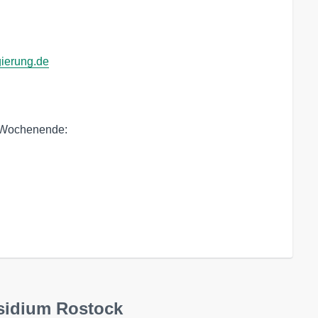
gierung.de
m Wochenende:
äsidium Rostock