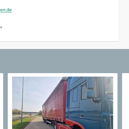
sen.de
ll