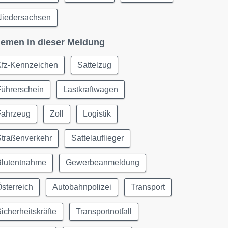
Niedersachsen
emen in dieser Meldung
Kfz-Kennzeichen
Sattelzug
Führerschein
Lastkraftwagen
Fahrzeug
Zoll
Logistik
Straßenverkehr
Sattelauflieger
Blutentnahme
Gewerbeanmeldung
sterreich
Autobahnpolizei
Transport
icherheitskräfte
Transportnotfall