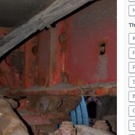
Th
Ö
S