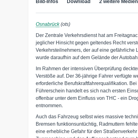
Bild-Infos
Download
2 weitere Medien
Osnabrück
(ots)
Der Zentrale Verkehrsdienst hat am Freitagnach
jeglicher Hinsicht gegen geltendes Recht ver
Verkehrsteilnehmers, der auf eine gefährliche
wurde daraufhin auf dem Gelände der Autobahnp
Im Rahmen der intensiven Überprüfung deckten
Verstöße auf. Der 36-jährige Fahrer verfügte w
erforderliche Berufskraftfahrerqualifikation. B
Führerschein handelt es sich nach ersten Ei
offenbar unter dem Einfluss von THC - ein Drog
entnommen.
Auch das Fahrzeug selbst wies massive techn
Bremsen funktionsuntüchtig, Radmuttern fehlte
eine erhebliche Gefahr für den Straßenverkehr 