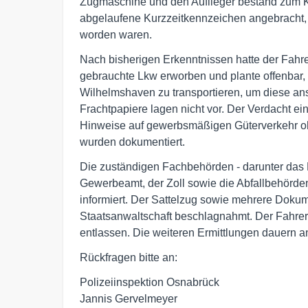
Zugmaschine und den Auflieger bestand zum Ko
abgelaufene Kurzzeitkennzeichen angebracht,
worden waren.
Nach bisherigen Erkenntnissen hatte der Fahre
gebrauchte Lkw erworben und plante offenbar, 
Wilhelmshaven zu transportieren, um diese ans
Frachtpapiere lagen nicht vor. Der Verdacht ei
Hinweise auf gewerbsmäßigen Güterverkehr 
wurden dokumentiert.
Die zuständigen Fachbehörden - darunter das 
Gewerbeamt, der Zoll sowie die Abfallbehörden 
informiert. Der Sattelzug sowie mehrere Dok
Staatsanwaltschaft beschlagnahmt. Der Fahre
entlassen. Die weiteren Ermittlungen dauern a
Rückfragen bitte an:
Polizeiinspektion Osnabrück
Jannis Gervelmeyer