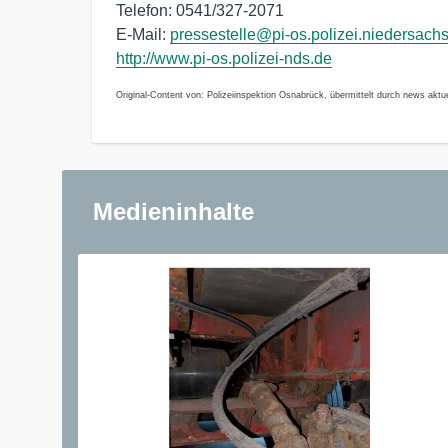
Telefon: 0541/327-2071
E-Mail:
pressestelle@pi-os.polizei.niedersach
http://www.pi-os.polizei-nds.de
Original-Content von: Polizeiinspektion Osnabrück, übermittelt durch news aktue
Medieninhalte