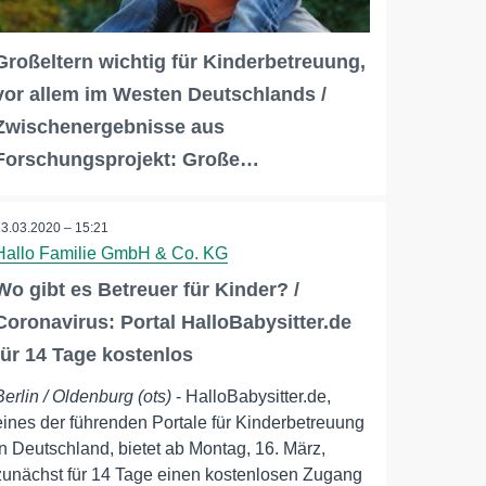
Großeltern wichtig für Kinderbetreuung,
vor allem im Westen Deutschlands /
Zwischenergebnisse aus
Forschungsprojekt: Große…
13.03.2020 – 15:21
Hallo Familie GmbH & Co. KG
Wo gibt es Betreuer für Kinder? /
Coronavirus: Portal HalloBabysitter.de
für 14 Tage kostenlos
Berlin / Oldenburg (ots)
- HalloBabysitter.de,
eines der führenden Portale für Kinderbetreuung
in Deutschland, bietet ab Montag, 16. März,
zunächst für 14 Tage einen kostenlosen Zugang