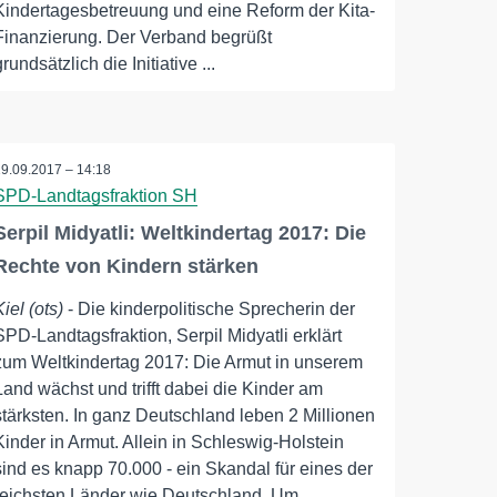
Kindertagesbetreuung und eine Reform der Kita-
Finanzierung. Der Verband begrüßt
grundsätzlich die Initiative ...
19.09.2017 – 14:18
SPD-Landtagsfraktion SH
Serpil Midyatli: Weltkindertag 2017: Die
Rechte von Kindern stärken
Kiel (ots)
- Die kinderpolitische Sprecherin der
SPD-Landtagsfraktion, Serpil Midyatli erklärt
zum Weltkindertag 2017: Die Armut in unserem
Land wächst und trifft dabei die Kinder am
stärksten. In ganz Deutschland leben 2 Millionen
Kinder in Armut. Allein in Schleswig-Holstein
sind es knapp 70.000 - ein Skandal für eines der
reichsten Länder wie Deutschland. Um ...