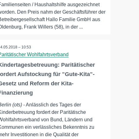
Familienseiten / Haushaltshilfe ausgezeichnet
worden. Den Preis nahm der Geschäftsführer der
Betreibergesellschaft Hallo Familie GmbH aus
Oldenburg, Frank Willers (58), in der ...
14.05.2018 – 10:53
Paritätischer Wohlfahrtsverband
Kindertagesbetreuung: Paritätischer
fordert Aufstockung für "Gute-Kita"-
Gesetz und Reform der Kita-
Finanzierung
Berlin (ots)
- Anlässlich des Tages der
Kinderbetreuung fordert der Paritätische
Wohlfahrtsverband von Bund, Ländern und
Kommunen ein verlässliches Bekenntnis zu
mehr Investitionen in die Qualität der