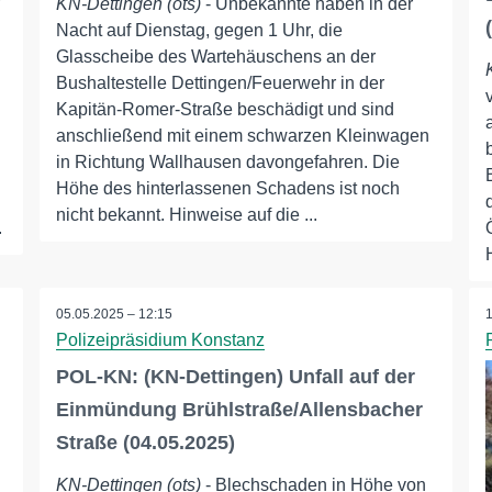
KN-Dettingen (ots)
- Unbekannte haben in der
Nacht auf Dienstag, gegen 1 Uhr, die
Glasscheibe des Wartehäuschens an der
Bushaltestelle Dettingen/Feuerwehr in der
Kapitän-Romer-Straße beschädigt und sind
anschließend mit einem schwarzen Kleinwagen
in Richtung Wallhausen davongefahren. Die
Höhe des hinterlassenen Schadens ist noch
nicht bekannt. Hinweise auf die ...
.
05.05.2025 – 12:15
Polizeipräsidium Konstanz
POL-KN: (KN-Dettingen) Unfall auf der
Einmündung Brühlstraße/Allensbacher
Straße (04.05.2025)
KN-Dettingen (ots)
- Blechschaden in Höhe von