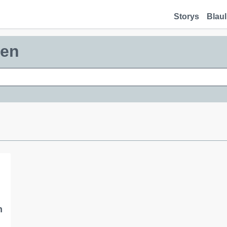
Storys
Blaul
ben
n