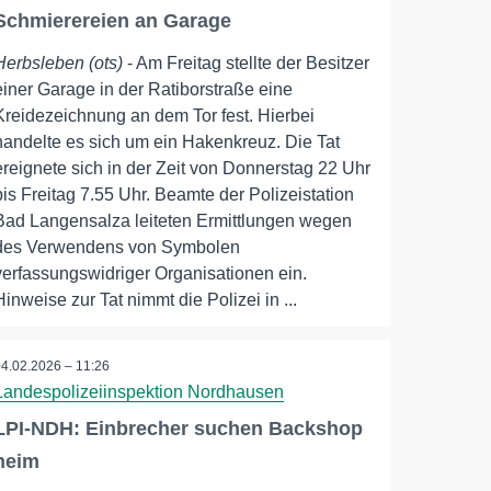
Schmierereien an Garage
Herbsleben (ots)
- Am Freitag stellte der Besitzer
einer Garage in der Ratiborstraße eine
Kreidezeichnung an dem Tor fest. Hierbei
handelte es sich um ein Hakenkreuz. Die Tat
ereignete sich in der Zeit von Donnerstag 22 Uhr
bis Freitag 7.55 Uhr. Beamte der Polizeistation
Bad Langensalza leiteten Ermittlungen wegen
des Verwendens von Symbolen
verfassungswidriger Organisationen ein.
Hinweise zur Tat nimmt die Polizei in ...
04.02.2026 – 11:26
Landespolizeiinspektion Nordhausen
LPI-NDH: Einbrecher suchen Backshop
heim