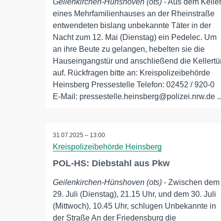
Geilenkirchen-Hünshoven (ots)
- Aus dem Kelle
eines Mehrfamilienhauses an der Rheinstraße
entwendeten bislang unbekannte Täter in der
Nacht zum 12. Mai (Dienstag) ein Pedelec. Um
an ihre Beute zu gelangen, hebelten sie die
Hauseingangstür und anschließend die Kellertü
auf. Rückfragen bitte an: Kreispolizeibehörde
Heinsberg Pressestelle Telefon: 02452 / 920-0
E-Mail: pressestelle.heinsberg@polizei.nrw.de ..
31.07.2025 – 13:00
Kreispolizeibehörde Heinsberg
POL-HS: Diebstahl aus Pkw
Geilenkirchen-Hünshoven (ots)
- Zwischen dem
29. Juli (Dienstag), 21.15 Uhr, und dem 30. Juli
(Mittwoch), 10.45 Uhr, schlugen Unbekannte in
der Straße An der Friedensburg die