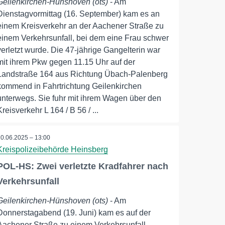
Geilenkirchen-Hünshoven (ots)
- Am
Dienstagvormittag (16. September) kam es an
einem Kreisverkehr an der Aachener Straße zu
einem Verkehrsunfall, bei dem eine Frau schwer
verletzt wurde. Die 47-jährige Gangelterin war
mit ihrem Pkw gegen 11.15 Uhr auf der
Landstraße 164 aus Richtung Übach-Palenberg
kommend in Fahrtrichtung Geilenkirchen
unterwegs. Sie fuhr mit ihrem Wagen über den
Kreisverkehr L 164 / B 56 / ...
20.06.2025 – 13:00
Kreispolizeibehörde Heinsberg
POL-HS: Zwei verletzte Kradfahrer nach
Verkehrsunfall
Geilenkirchen-Hünshoven (ots)
- Am
Donnerstagabend (19. Juni) kam es auf der
Aachener Straße zu einem Verkehrsunfall