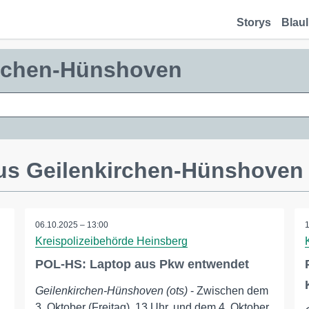
Storys
Blaul
irchen-Hünshoven
us Geilenkirchen-Hünshoven
06.10.2025 – 13:00
Kreispolizeibehörde Heinsberg
POL-HS: Laptop aus Pkw entwendet
Geilenkirchen-Hünshoven (ots)
- Zwischen dem
3. Oktober (Freitag), 13 Uhr, und dem 4. Oktober