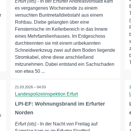
Erfurt (ots)
- In der Erfurter Andreasvorstadt kam
es vergangenes Wochenende zu einem
r
versuchten Buntmetalldiebstahl aus einem
Rohbau. Diebe gelangten über eine
Fensternische im Kellerbereich in das Innere
eines Mehrfamilienhauses. Im Erdgeschoss
durchtrennten sie mit einem unbekannten
Schneidwerkzeug zwei auf dem Boden liegende
Stromkabel, ohne diese anschließend
mitzunehmen. Dabei entstand ein Sachschaden
von etwa 50 ...
21.03.2026 – 04:03
Landespolizeiinspektion Erfurt
LPI-EF: Wohnungsbrand im Erfurter
Norden
s
Erfurt (ots)
- In der Nacht von Freitag auf
Samstag kam es im Erfurter Stadtteil