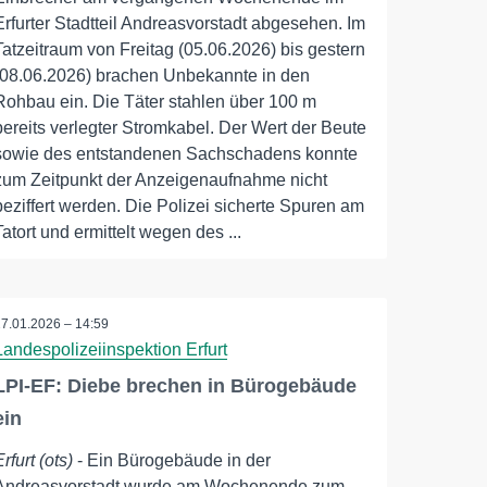
Erfurter Stadtteil Andreasvorstadt abgesehen. Im
Tatzeitraum von Freitag (05.06.2026) bis gestern
(08.06.2026) brachen Unbekannte in den
Rohbau ein. Die Täter stahlen über 100 m
bereits verlegter Stromkabel. Der Wert der Beute
sowie des entstandenen Sachschadens konnte
zum Zeitpunkt der Anzeigenaufnahme nicht
beziffert werden. Die Polizei sicherte Spuren am
Tatort und ermittelt wegen des ...
27.01.2026 – 14:59
Landespolizeiinspektion Erfurt
LPI-EF: Diebe brechen in Bürogebäude
ein
Erfurt (ots)
- Ein Bürogebäude in der
Andreasvorstadt wurde am Wochenende zum