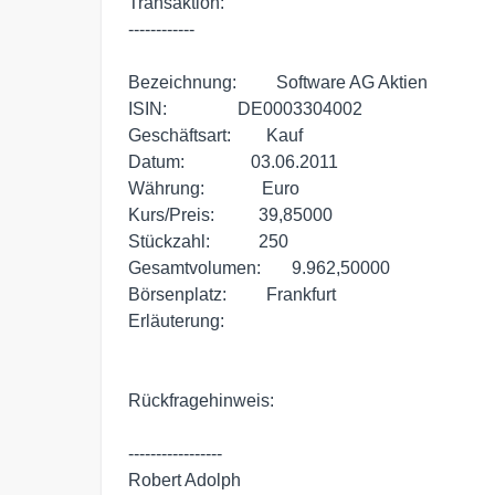
Transaktion:

------------

Bezeichnung:         Software AG Aktien

ISIN:                DE0003304002

Geschäftsart:        Kauf

Datum:               03.06.2011

Währung:             Euro

Kurs/Preis:          39,85000

Stückzahl:           250

Gesamtvolumen:       9.962,50000

Börsenplatz:         Frankfurt

Erläuterung:          

Rückfragehinweis:

-----------------

Robert Adolph
