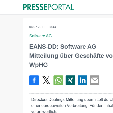
04.07.2011 – 10:44
Software AG
EANS-DD: Software AG
Mitteilung über Geschäfte 
WpHG
-------------------------------------------------------------------
  Directors Dealings-Mitteilung übermittelt durch euro adhoc mit dem Ziel

  einer europaweiten Verbreitung. Für den Inhalt ist der Emittent

  verantwortlich.
