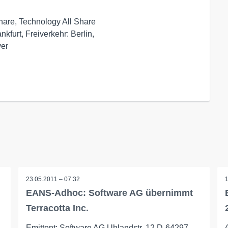
are, Technology All Share

kfurt, Freiverkehr: Berlin,

23.05.2011 – 07:32
EANS-Adhoc: Software AG übernimmt
Terracotta Inc.
Emittent: Software AG Uhlandstr. 12 D-64297