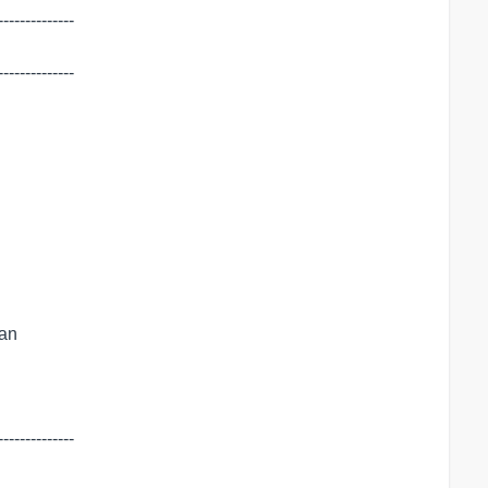
-------------

-------------

an

-------------
