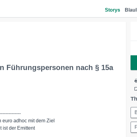
Storys
Blaul
von Führungspersonen nach § 15a
Th
-------------
