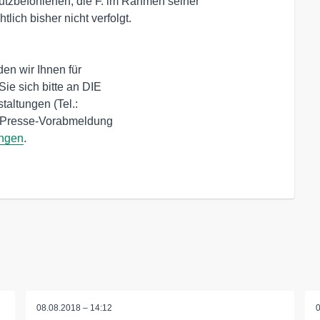
utzbefohlenen, die F. im Rahmen seiner
tlich bisher nicht verfolgt.
en wir Ihnen für
ie sich bitte an DIE
altungen (Tel.:
e Presse-Vorabmeldung
ungen
.
08.08.2018 – 14:12