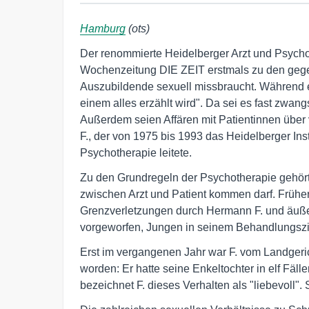
Hamburg
(ots)
Der renommierte Heidelberger Arzt und Psycho
Wochenzeitung DIE ZEIT erstmals zu den gege
Auszubildende sexuell missbraucht. Während 
einem alles erzählt wird". Da sei es fast zwa
Außerdem seien Affären mit Patientinnen über v
F., der von 1975 bis 1993 das Heidelberger Inst
Psychotherapie leitete.
Zu den Grundregeln der Psychotherapie gehört
zwischen Arzt und Patient kommen darf. Frühe
Grenzverletzungen durch Hermann F. und äußern
vorgeworfen, Jungen in seinem Behandlungsz
Erst im vergangenen Jahr war F. vom Landgeric
worden: Er hatte seine Enkeltochter in elf Fäll
bezeichnet F. dieses Verhalten als "liebevoll".