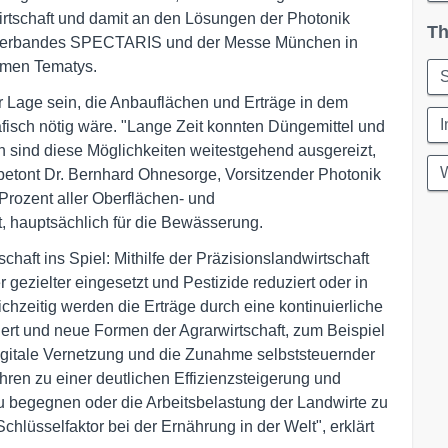
irtschaft und damit an den Lösungen der Photonik
Th
rieverbandes SPECTARIS und der Messe München in
hmen Tematys.
S
der Lage sein, die Anbauflächen und Erträge in dem
I
isch nötig wäre. "Lange Zeit konnten Düngemittel und
n sind diese Möglichkeiten weitestgehend ausgereizt,
W
etont Dr. Bernhard Ohnesorge, Vorsitzender Photonik
Prozent aller Oberflächen- und
 hauptsächlich für die Bewässerung.
haft ins Spiel: Mithilfe der Präzisionslandwirtschaft
ezielter eingesetzt und Pestizide reduziert oder in
chzeitig werden die Erträge durch eine kontinuierliche
rt und neue Formen der Agrarwirtschaft, zum Beispiel
digitale Vernetzung und die Zunahme selbststeuernder
ühren zu einer deutlichen Effizienzsteigerung und
 begegnen oder die Arbeitsbelastung der Landwirte zu
chlüsselfaktor bei der Ernährung in der Welt", erklärt