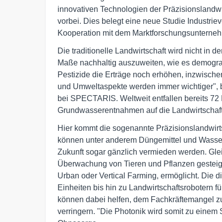
innovativen Technologien der Präzisionslandw
vorbei. Dies belegt eine neue Studie Indust
Kooperation mit dem Marktforschungsunterne
Die traditionelle Landwirtschaft wird nicht in 
Maße nachhaltig auszuweiten, wie es demograf
Pestizide die Erträge noch erhöhen, inzwische
und Umweltaspekte werden immer wichtiger", b
bei SPECTARIS. Weltweit entfallen bereits 72 
Grundwasserentnahmen auf die Landwirtschaft,
Hier kommt die sogenannte Präzisionslandwirtsc
können unter anderem Düngemittel und Wasser g
Zukunft sogar gänzlich vermieden werden. Glei
Überwachung von Tieren und Pflanzen gesteige
Urban oder Vertical Farming, ermöglicht. Die 
Einheiten bis hin zu Landwirtschaftsrobotern f
können dabei helfen, dem Fachkräftemangel zu
verringern. "Die Photonik wird somit zu einem S