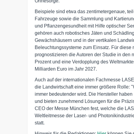
Ohnesorge.
Beispiele sind etwa das zentimetergenaue, teil
Fahrzeuge sowie die Sammlung und Kartierung 
und Pflanzengesundheit mit Hilfe optischer Se
gehören auch robotisches Jäten und Schädling
Gewächshäusern und in der vertikalen Landwirt
Beleuchtungssysteme zum Einsatz. Für diese 
prognostizieren die Autoren der Studie in den
Prozent und eine Verdopplung des Weltmarktes 
Milliarden Euro im Jahr 2027.
Auch auf der internationalen Fachmesse LAS
die Landwirtschaft eine immer größere Rolle: 
immer bedeutender wird. Die Hersteller haben b
und bieten zunehmend Lösungen für die Präzision
CEO der Messe München fest, welche die LAS
Weltleitmesse der Laser- und Photonikindustrie
statt.
Hinweis für die Redaktionen:
Hier
können Sie 