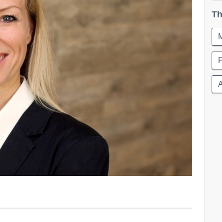
Th
M
P
A