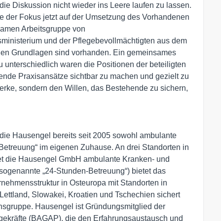
ie Diskussion nicht wieder ins Leere laufen zu lassen.
llte der Fokus jetzt auf der Umsetzung des Vorhandenen
samen Arbeitsgruppe von
ministerium und der Pflegebevollmächtigten aus dem
ichen Grundlagen sind vorhanden. Ein gemeinsames
 unterschiedlich waren die Positionen der beteiligten
ierende Praxisansätze sichtbar zu machen und gezielt zu
erke, sondern den Willen, das Bestehende zu sichern,
die Hausengel bereits seit 2005 sowohl ambulante
etreuung“ im eigenen Zuhause. An drei Standorten in
tet die Hausengel GmbH ambulante Kranken- und
(sogenannte „24-Stunden-Betreuung“) bietet das
ehmensstruktur in Osteuropa mit Standorten in
Lettland, Slowakei, Kroatien und Tschechien sichert
sgruppe. Hausengel ist Gründungsmitglied der
gekräfte (BAGAP), die den Erfahrungsaustausch und