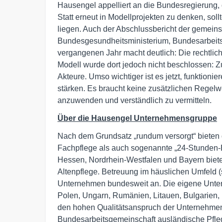
Hausengel appelliert an die Bundesregierung, d
Statt erneut in Modellprojekten zu denken, so
liegen. Auch der Abschlussbericht der gemein
Bundesgesundheitsministerium, Bundesarbeits
vergangenen Jahr macht deutlich: Die rechtl
Modell wurde dort jedoch nicht beschlossen: Zu
Akteure. Umso wichtiger ist es jetzt, funktion
stärken. Es braucht keine zusätzlichen Regelw
anzuwenden und verständlich zu vermitteln.
Über die Hausengel Unternehmensgruppe
Nach dem Grundsatz „rundum versorgt“ bieten 
Fachpflege als auch sogenannte „24-Stunden-B
Hessen, Nordrhein-Westfalen und Bayern bie
Altenpflege. Betreuung im häuslichen Umfeld 
Unternehmen bundesweit an. Die eigene Untern
Polen, Ungarn, Rumänien, Litauen, Bulgarien, 
den hohen Qualitätsanspruch der Unternehmen
Bundesarbeitsgemeinschaft ausländische Pfle