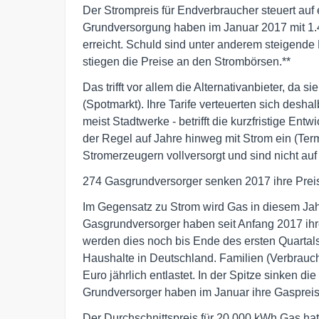
Der Strompreis für Endverbraucher steuert auf 
Grundversorgung haben im Januar 2017 mit 1.4
erreicht. Schuld sind unter anderem steigen
stiegen die Preise an den Strombörsen.**
Das trifft vor allem die Alternativanbieter, da 
(Spotmarkt). Ihre Tarife verteuerten sich deshal
meist Stadtwerke - betrifft die kurzfristige En
der Regel auf Jahre hinweg mit Strom ein (Ter
Stromerzeugern vollversorgt und sind nicht a
274 Gasgrundversorger senken 2017 ihre Preis
Im Gegensatz zu Strom wird Gas in diesem Jahr
Gasgrundversorger haben seit Anfang 2017 ihre
werden dies noch bis Ende des ersten Quartals 
Haushalte in Deutschland. Familien (Verbrau
Euro jährlich entlastet. In der Spitze sinken di
Grundversorger haben im Januar ihre Gaspreise
Der Durchschnittspreis für 20.000 kWh Gas hat 