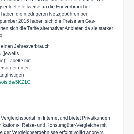
entgelte teilweise an die Endverbraucher
 haben die niedrigeren Netzgebühren bei
September 2016 haben sich die Preise am Gas-
n sich die Tarife alternativer Anbieter, da sie stärker
d.
 einen Jahresverbrauch 

(jeweils 

); Tabelle mit 

ngfristigen 

://ots.de/5KZ1C
gleichsportal im Internet und bietet Privatkunden
nikations-, Reise- und Konsumgüter-Vergleiche mit
e der Vergleichsergebnisse erfolgt völlig anonym.