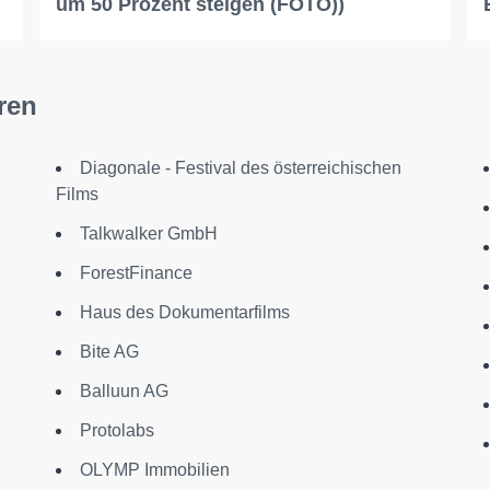
um 50 Prozent steigen (FOTO))
ren
Diagonale - Festival des österreichischen
Films
Talkwalker GmbH
ForestFinance
Haus des Dokumentarfilms
Bite AG
Balluun AG
Protolabs
OLYMP Immobilien