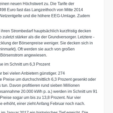
einen neuen Höchstwert zu. Die Tarife der
98 Euro fast das Langzeithoch von Mitte 2014
de Netzentgelte und die höhere EEG-Umlage. Zudem
sie ihren Strombedarf hauptsächlich kurzfristig decken
b zuletzt stärker als die der Grundversorger. Letztere -
twicklung der Börsenpreise weniger. Sie decken sich in
minmarkt). Oft werden sie auch von großen
uf Börsenstrom angewiesen.
e im Schnitt um 6,3 Prozent
 bei vielen Anbietern günstiger. 274
 Preise um durchschnittlich 6,3 Prozent gesenkt oder
tun. Davon profitieren rund sieben Millionen
chsannahme 20.000 kWh p. a.) werden im Schnitt um 91
e Preise sogar um bis zu 13,8 Prozent. Nur vier
 erhöht, einer zieht Anfang Februar noch nach.
im Januar 2017 ein historisches Tief erreicht. Die