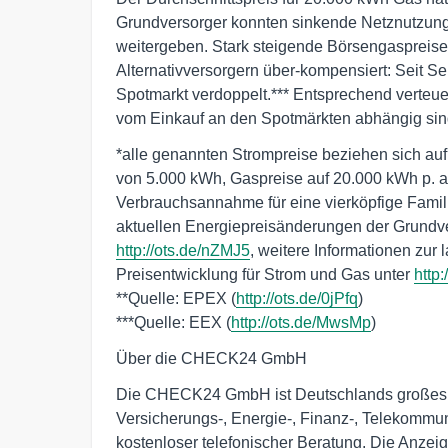
Grundversorger konnten sinkende Netznutzungs
weitergeben. Stark steigende Börsengaspreise
Alternativversorgern über-kompensiert: Seit 
Spotmarkt verdoppelt.*** Entsprechend verteuerte
vom Einkauf an den Spotmärkten abhängig sin
*alle genannten Strompreise beziehen sich auf
von 5.000 kWh, Gaspreise auf 20.000 kWh p. a. 
Verbrauchsannahme für eine vierköpfige Familie
http://ots.de/nZMJ5
, weitere Informationen zur la
Preisentwicklung für Strom und Gas unter 
http
**Quelle: EPEX (
http://ots.de/0jPfq
) 

***Quelle: EEX (
http://ots.de/MwsMp
)
Über die CHECK24 GmbH
Die CHECK24 GmbH ist Deutschlands großes Ver
Versicherungs-, Energie-, Finanz-, Telekommu
kostenloser telefonischer Beratung. Die Anzeig