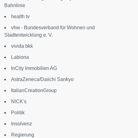
Bahnlinie
health tv
vhw - Bundesverband für Wohnen und
Stadtentwicklung e. V.
vivida bkk
Labiona
InCity Immobilien AG
AstraZeneca/Daiichi Sankyo
ItalianCreationGroup
N!CK's
Politik
Insolvenz
Regierung