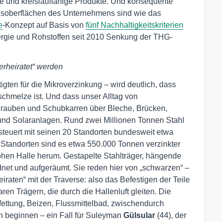
e und kreislauffähige Produkte. Und konsequente
ungsoberflächen des Unternehmens sind wie das
e
-Konzept auf Basis von
fünf Nachhaltigkeitskriterien
Energie und Rohstoffen seit 2010 Senkung der THG-
erheiratet“ werden
gten für die Mikroverzinkung – wird deutlich, dass
schmelze ist. Und dass unser Alltag von
hrauben und Schubkarren über Bleche, Brücken,
 und Solaranlagen. Rund zwei Millionen Tonnen Stahl
 steuert mit seinen 20 Standorten bundesweit etwa
 Standorten sind es etwa 550.000 Tonnen verzinkter
hohen Halle herum. Gestapelte Stahlträger, hängende
net und aufgeräumt. Sie reden hier von „schwarzen“ –
raten“ mit der Traverse: also das Befestigen der Teile
en Trägern, die durch die Hallenluft gleiten. Die
ettung, Beizen, Flussmittelbad, zwischendurch
 beginnen – ein Fall für Suleyman
Gülsular
(44), der