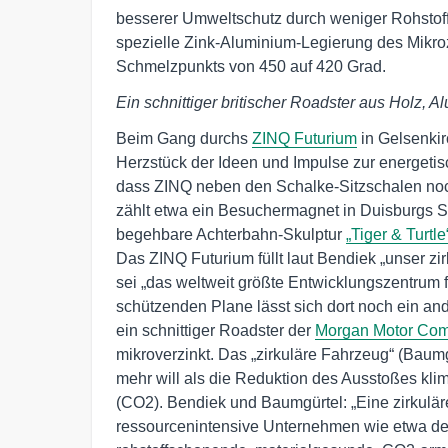
besserer Umweltschutz durch weniger Rohstoff
spezielle Zink-Aluminium-Legierung des Mikro
Schmelzpunkts von 450 auf 420 Grad.
Ein schnittiger britischer Roadster aus Holz,
Beim Gang durchs
ZINQ Futurium
in Gelsenkir
Herzstück der Ideen und Impulse zur energetisc
dass ZINQ neben den Schalke-Sitzschalen noc
zählt etwa ein Besuchermagnet in Duisburgs S
begehbare Achterbahn-Skulptur
„Tiger & Turtle
Das ZINQ Futurium füllt laut Bendiek „unser z
sei „das weltweit größte Entwicklungszentrum f
schützenden Plane lässt sich dort noch ein a
ein schnittiger Roadster der
Morgan Motor Co
mikroverzinkt. Das „zirkuläre Fahrzeug“ (Baum
mehr will als die Reduktion des Ausstoßes kl
(CO2). Bendiek und Baumgürtel: „Eine zirkulär
ressourcenintensive Unternehmen wie etwa der