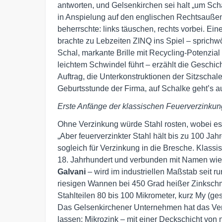
antworten, und Gelsenkirchen sei halt „um Sc
in Anspielung auf den englischen Rechtsaußen 
beherrschte: links täuschen, rechts vorbei. 
brachte zu Lebzeiten ZINQ ins Spiel – sprichw
Schal, markante Brille mit Recycling-Potenzia
leichtem Schwindel führt – erzählt die Geschi
Auftrag, die Unterkonstruktionen der Sitzschal
Geburtsstunde der Firma, auf Schalke geht’s au
Erste Anfänge der klassischen Feuerverzinkung
Ohne Verzinkung würde Stahl rosten, wobei es 
„Aber feuerverzinkter Stahl hält bis zu 100 Jah
sogleich für Verzinkung in die Bresche. Klassi
18. Jahrhundert und verbunden mit Namen wi
Galvani
– wird im industriellen Maßstab seit r
riesigen Wannen bei 450 Grad heißer Zinkschm
Stahlteilen 80 bis 100 Mikrometer, kurz My (ges
Das Gelsenkirchener Unternehmen hat das Verf
lassen: Mikrozink – mit einer Deckschicht von 