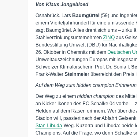
Von Klaus Jongebloed
Osnabrück. Lars
Baumgürtel
(59) und Ingenieu
einem Vierteljahrhundert für eine umfassende Kr
sagt Baumgürtel. Alles dreht sich ums – zirku
Stahlverzinkungsunternehmen
ZINQ
aus Gelse
Bundesstiftung Umwelt (DBU) für Nachhaltigke
26. Oktober in Chemnitz mit dem
Deutschen U
Umweltauszeichnungen Europas mit insgesamt 
Schweizer Klimaforscherin Prof. Dr. Sonia I.
Se
Frank-Walter
Steinmeier
überreicht den Preis 
Auf dem Weg zum hidden champion Erinnerung
Der Weg zu einem
hidden champion
des Mitte
an Kicker-Ikonen des FC Schalke 04 vorbei – 
Helden auf dem Rasen erinnern. Wer über die
Stadion will, passiert nach der Abfahrt Gelse
Stan-Libuda
-Weg. Kuzorra und Libuda: beide l
Champions. Auf die Frage, wo denn Schalke sei