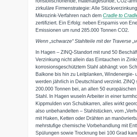
rohstoffschonende, materialgesunde, CO2-arm
zirkuläre Firmenstrategie: Alle Stückverzink
Mikrozink-Verfahren nach dem
Cradle to Cradl
zertifiziert. Ein Erfolg: neben Ersparnis von 
Emissionen um rund 285.000 Tonnen CO2.
Wenn „schwarze“ Stahlteile mit der Traverse „v
In Hagen – ZINQ-Standort mit rund 50 Beschäfti
Verzinkung nicht allein das Eintauchen in Zink
korrosionsgeschütztem Stahl abhängt: von Sc
Balkone bis hin zu Leitplanken, Windenergie-
werden jährlich in Deutschland verzinkt. ZINQ
200.000 Tonnen bei, an allen 50 europäischen
Stahl. In Hagen wuseln Arbeiter in einer turm
Kippmulden von Schubkarren, alles wirkt geord
also unbehandelten – Stahlstücken, vom „Verhei
mit Haken, Ketten oder Drähten an manövrierbar
mehrstufige chemische Vorbehandlung mit Entf
Spülungen sowie Trocknung bei 100 Grad kann