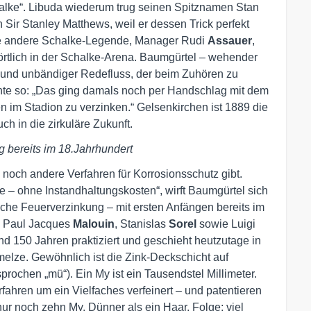
halke“. Libuda wiederum trug seinen Spitznamen Stan
Sir Stanley Matthews, weil er dessen Trick perfekt
Eine andere Schalke-Legende, Manager Rudi
Assauer
,
örtlich in der Schalke-Arena. Baumgürtel – wehender
l und unbändiger Redefluss, der beim Zuhören zu
chte so: „Das ging damals noch per Handschlag mit dem
en im Stadion zu verzinken.“ Gelsenkirchen ist 1889 die
ch in die zirkuläre Zukunft.
 bereits im 18.Jahrhundert
noch andere Verfahren für Korrosionsschutz gibt.
re – ohne Instandhaltungskosten“, wirft Baumgürtel sich
sche Feuerverzinkung – mit ersten Anfängen bereits im
e Paul Jacques
Malouin
, Stanislas
Sorel
sowie Luigi
und 150 Jahren praktiziert und geschieht heutzutage in
elze. Gewöhnlich ist die Zink-Deckschicht auf
prochen „mü“). Ein My ist ein Tausendstel Millimeter.
ahren um ein Vielfaches verfeinert – und patentieren
nur noch zehn My. Dünner als ein Haar. Folge: viel