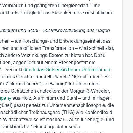
-Verbrauch und geringeren Energiebedarf. Eine
zinkbads ermöglicht das Absenken des sonst üblichen
 Aluminium und Stahl – mit Mikroverzinkung aus Hagen
chen – als Forschungs- und Entwicklungseinheit das
hen und stofflichen Transformation – wird schnell klar,
h andere Verzinkungs-Exoten zu bieten hat. Dazu
üden, abgebildet auf einem Riesenposter: die
“
– verzinkt
durch das Gelsenkirchener Unternehmen
.
irkuläres Geschäftsmodell Planet ZINQ mit Leben“. Es
ür Zinkoberflächen“, so Baumgürtel. Unter einer
nderes Schätzchen entdecken: der Morgan-3-Wheeler,
mpany
aus Holz, Aluminium und Stahl – und in Hagen
gürtel) passt perfekt zur Unternehmensphilosophie, die
imaschädlicher Treibhausgase (THG) wie Kohlendioxid
e Wirtschaftsweise ist machbar – auch für energie- und
 Zinkbranche.“ Grundlage dafür seien