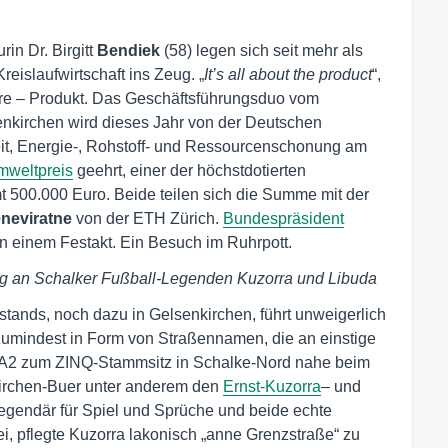
rin Dr. Birgitt
Bendiek
(58) legen sich seit mehr als
eislaufwirtschaft ins Zeug. „
It’s all about the product
“,
läre – Produkt. Das Geschäftsführungsduo vom
nkirchen wird dieses Jahr von der Deutschen
it, Energie-, Rohstoff- und Ressourcenschonung am
mweltpreis
geehrt, einer der höchstdotierten
500.000 Euro. Beide teilen sich die Summe mit der
neviratne
von der ETH Zürich.
Bundespräsident
in einem Festakt. Ein Besuch im Ruhrpott.
 an Schalker Fußball-Legenden Kuzorra und Libuda
lstands, noch dazu in Gelsenkirchen, führt unweigerlich
zumindest in Form von Straßennamen, die an einstige
 A2 zum ZINQ-Stammsitz in Schalke-Nord nahe beim
nkirchen-Buer unter anderem den
Ernst-Kuzorra
– und
egendär für Spiel und Sprüche und beide echte
, pflegte Kuzorra lakonisch „anne Grenzstraße“ zu