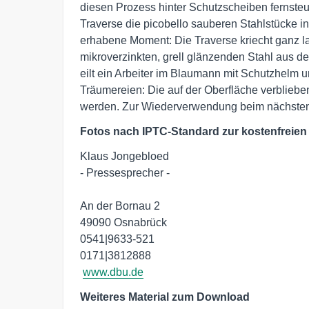
diesen Prozess hinter Schutzscheiben fernsteue
Traverse die picobello sauberen Stahlstücke i
erhabene Moment: Die Traverse kriecht ganz 
mikroverzinkten, grell glänzenden Stahl aus de
eilt ein Arbeiter im Blaumann mit Schutzhelm un
Träumereien: Die auf der Oberfläche verblie
werden. Zur Wiederverwendung beim nächsten
Fotos nach IPTC-Standard zur kostenfreien
Klaus Jongebloed

- Pressesprecher -

An der Bornau 2

49090 Osnabrück

0541|9633-521

0171|3812888

www.dbu.de
Weiteres Material zum Download