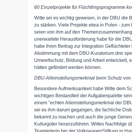
60 Einzelprojekte für Flüchtlingsprogramme koo
Witte sei es wichtig gewesen, in der DBU die 
zu stärken. Viele Projekte etwa in Polen - zum
seien von ihm auf den Themenzusammenhang "
unerwartete Herausforderung habe für die DBU 
habe ihren Beitrag zur Integration Geflüchteter 
Abstimmung mit dem DBU-Kuratorium drei spez
Umweltschutz, Bildung und Arbeit entwickelt, 
hätten gefördert werden können.
DBU-Alleinstellungsmerkmal beim Schutz von
Besondere Aufmerksamkeit habe Witte dem Sch
wichtigen Bestandteil der Aufgabenpalette se
einem "echten Alleinstellungsmerkmal der DBU 
sei es ihm darum gegangen, die fachliche Disku
bekannt zu machen und auch die junge Genera
Kulturgüter heranzuführen. Wittes Nachfolge ü
Teamleiterin bei der VolkswagenStiftung in Ha