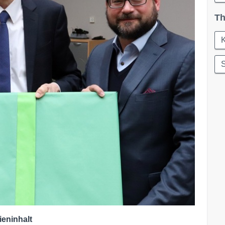
Th
K
ieninhalt