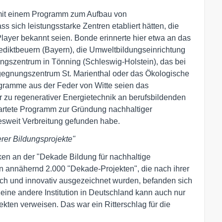
e mit einem Programm zum Aufbau von
s sich leistungsstarke Zentren etabliert hätten, die
Player bekannt seien. Bonde erinnerte hier etwa an das
ediktbeuern (Bayern), die Umweltbildungseinrichtung
gszentrum in Tönning (Schleswig-Holstein), das bei
egegnungszentrum St. Marienthal oder das Ökologische
ramme aus der Feder von Witte seien das
 zu regenerativer Energietechnik an berufsbildenden
artete Programm zur Gründung nachhaltiger
esweit Verbreitung gefunden habe.
erer Bildungsprojekte"
rken an der "Dekade Bildung für nachhaltige
n annähernd 2.000 "Dekade-Projekten", die nach ihrer
ch und innovativ ausgezeichnet wurden, befanden sich
ine andere Institution in Deutschland kann auch nur
ten verweisen. Das war ein Ritterschlag für die