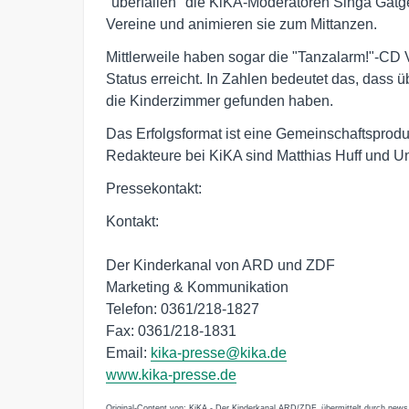
"überfallen" die KiKA-Moderatoren Singa Gät
Vereine und animieren sie zum Mittanzen.
Mittlerweile haben sogar die "Tanzalarm!"-CD 
Status erreicht. In Zahlen bedeutet das, dass
die Kinderzimmer gefunden haben.
Das Erfolgsformat ist eine Gemeinschaftsprodu
Redakteure bei KiKA sind Matthias Huff und 
Pressekontakt:
Kontakt:
Der Kinderkanal von ARD und ZDF
Marketing & Kommunikation
Telefon: 0361/218-1827
Fax: 0361/218-1831
Email:
kika-presse@kika.de
www.kika-presse.de
Original-Content von: KiKA - Der Kinderkanal ARD/ZDF, übermittelt durch news 