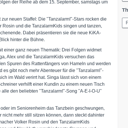
Folgen der Reihe ab dem 15. September, samstags um
Th
zur neuen Staffel: Die "Tanzalarm!"-Stars rocken die
r Rosin und die TanzalarmKids singen und tanzen,
chenende. Dabei präsentieren sie die neue KiKA-
lick hinter die Bühne.
mit einer ganz neuen Thematik: Drei Folgen widmet
ga, Alex und die TanzalarmKids versuchen das
f den Spuren des Rattenfängers von Hameln und werden
d es gibt noch mehr Abenteuer für die "Tanzalarm!"-
sich im Wald verirrt hat. Singa lässt sich von einem
hreiner verhilft einer Kundin zu einem neuen Tisch
alle den beliebten "Tanzalarm!"-Song "A-E-I-O-U"
zt oder im Seniorenheim das Tanzbein geschwungen,
icht mehr still sitzen können, dann steckt dahinter
rmacher Volker Rosin und den TanzalarmKids