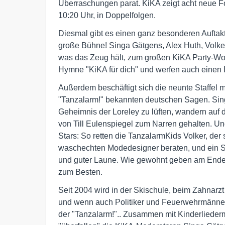
Überraschungen parat. KiKA zeigt acht neue 
10:20 Uhr, in Doppelfolgen.
Diesmal gibt es einen ganz besonderen Auftakt 
große Bühne! Singa Gätgens, Alex Huth, Volke
was das Zeug hält, zum großen KiKA Party-Wo
Hymne "KiKA für dich" und werfen auch einen B
Außerdem beschäftigt sich die neunte Staffel 
"Tanzalarm!" bekannten deutschen Sagen. Sin
Geheimnis der Loreley zu lüften, wandern au
von Till Eulenspiegel zum Narren gehalten. Un
Stars: So retten die TanzalarmKids Volker, der 
waschechten Modedesigner beraten, und ein Sc
und guter Laune. Wie gewohnt geben am Ende 
zum Besten.
Seit 2004 wird in der Skischule, beim Zahnar
und wenn auch Politiker und Feuerwehrmänner n
der "Tanzalarm!".. Zusammen mit Kinderliede