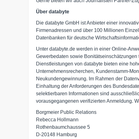
Gerne bieten wir auch Journalisten Partner-Zug
Über databyte
Die databyte GmbH ist Anbieter einer innovativ
Firmenadressen und über 100 Millionen Einzel
Datenbanken für deutsche Wirtschaftsinformat
Unter databyte.de werden in einer Online-Anw
Gewerbedaten sowie Bonitätseinschätzungen ta
Dienstleistungen von databyte bieten eine hoh
Unternehmensrecherchen, Kundenstamm-Moni
Neukundengewinnung. Im Rahmen der Datenver
Einhaltung der Anforderungen des Bundesdate
selektierbaren Informationen sind ausschließl
vorausgegangenen verifizierten Anmeldung. Wei
Borgmeier Public Relations

Rebecca Hollmann

Rothenbaumchaussee 5

D-20148 Hamburg