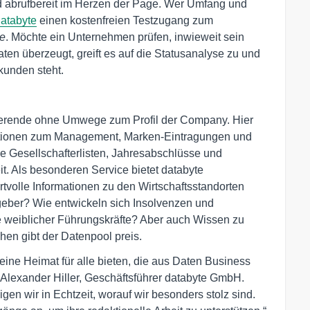
d abrufbereit im Herzen der Page. Wer Umfang und
atabyte
einen kostenfreien Testzugang zum
e
. Möchte ein Unternehmen prüfen, inwieweit sein
n überzeugt, greift es auf die Statusanalyse zu und
skunden steht.
hierende ohne Umwege zum Profil der Company. Hier
mationen zum Management, Marken-Eintragungen und
e Gesellschafterlisten, Jahresabschlüsse und
t. Als besonderen Service bietet databyte
volle Informationen zu den Wirtschaftsstandorten
geber? Wie entwickeln sich Insolvenzen und
 weiblicher Führungskräfte? Aber auch Wissen zu
en gibt der Datenpool preis.
 eine Heimat für alle bieten, die aus Daten Business
Alexander Hiller, Geschäftsführer databyte GmbH.
gen wir in Echtzeit, worauf wir besonders stolz sind.