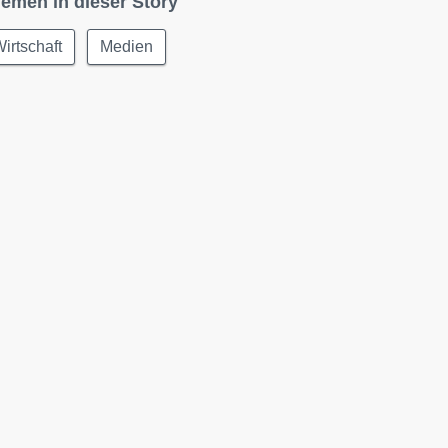
emen in dieser Story
irtschaft
Medien