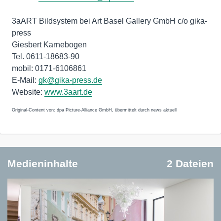
3aART Bildsystem bei Art Basel Gallery GmbH c/o gika-
press
Giesbert Karnebogen
Tel. 0611-18683-90
mobil: 0171-6106861
E-Mail:
gk@gika-press.de
Website:
www.3aart.de
Original-Content von: dpa Picture-Alliance GmbH, übermittelt durch news aktuell
Medieninhalte
2 Dateien