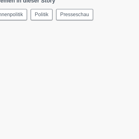
emen in dieser Story
nnenpolitik
Politik
Presseschau