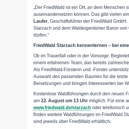
„Der FriedWald ist ein Ort, an dem Menschen si
auseinandersetzen können. Das gibt vielen ein
Laufer
, Geschäftsführer der FriedWald GmbH.
Starzach und dem Waldeigentümer Baron von 
dürfen.“
FriedWald Starzach kennenlernen – bei ein
Ob im Trauerfall oder in der Vorsorge: Beglei
einem erfahrenen Team, das bereits zahlreic
Als FriedWald-Försterin und -Förster unterstüt
Auswahl des passenden Baumes für die letzte R
Beisetzungen und bringen Interessierten bei W
Kostenlose Waldführungen durch den neuen F
am
22. August um 13 Uhr
möglich. Für eine 
www.friedwald.de/starzach
oder telefonisch u
finden weitere Waldführungen im FriedWald St
sind jeweils über FriedWald erhältlich.