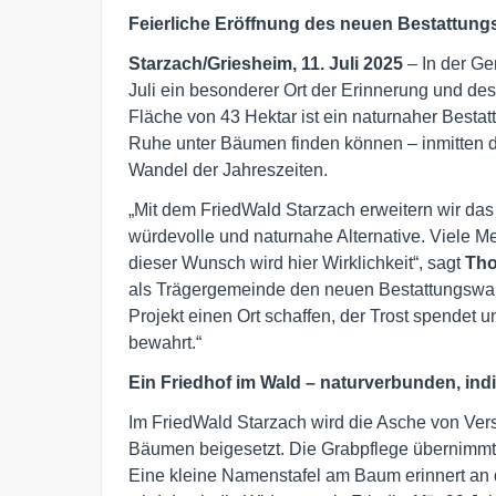
Feierliche Eröffnung des neuen Bestattung
Starzach/Griesheim, 11. Juli 2025
– In der G
Juli ein besonderer Ort der Erinnerung und des
Fläche von 43 Hektar ist ein naturnaher Besta
Ruhe unter Bäumen finden können – inmitten d
Wandel der Jahreszeiten.
„Mit dem FriedWald Starzach erweitern wir da
würdevolle und naturnahe Alternative. Viele M
dieser Wunsch wird hier Wirklichkeit“, sagt
Th
als Trägergemeinde den neuen Bestattungswald 
Projekt einen Ort schaffen, der Trost spendet 
bewahrt.“
Ein Friedhof im Wald – naturverbunden, indiv
Im FriedWald Starzach wird die Asche von Ver
Bäumen beigesetzt. Die Grabpflege übernimmt 
Eine kleine Namenstafel am Baum erinnert an d