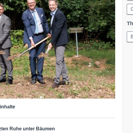
Th
B
inhalte
etzten Ruhe unter Bäumen