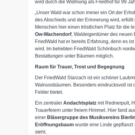
wird durch die Widmung als Friedhof für 99 Jah
„Unser Wald war schon immer ein Ort der Erhol
des Abschieds und der Erinnerung wird, erfüllt 
Menschen hier einen tröstlichen Platz für die 
Ow-Wachendorf
, Waldeigentümer des neuen F
FriedWald hat er bereits Erfahrung, denn es i
wird. Im beliebten FriedWald Schönbuch nordwe
Bestattungen unter Bäumen möglich.
Raum für Trauer, Trost und Begegnung
Der FriedWald Starzach ist ein schöner Laubm
Walnussbäumen. Besonders eindrucksvoll ist de
Felder bietet.
Ein zentraler
Andachtsplatz
mit Rednerpult, H
Trauerfeiern unter freiem Himmel. Hier fand auc
einer
Bläsergruppe des Musikvereins Bierl
Eröffnungsbaum
wurde eine Linde gepflanzt 
steht.