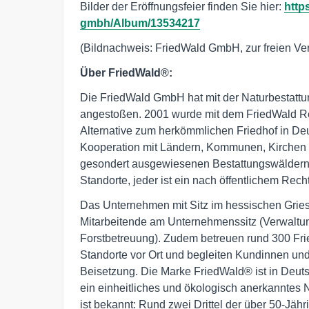
Bilder der Eröffnungsfeier finden Sie hier:
http
gmbh/Album/13534217
(Bildnachweis: FriedWald GmbH, zur freien Ver
Über FriedWald®:
Die FriedWald GmbH hat mit der Naturbestattun
angestoßen. 2001 wurde mit dem FriedWald Re
Alternative zum herkömmlichen Friedhof in Deu
Kooperation mit Ländern, Kommunen, Kirchen
gesondert ausgewiesenen Bestattungswäldern.
Standorte, jeder ist ein nach öffentlichem Rec
Das Unternehmen mit Sitz im hessischen Gries
Mitarbeitende am Unternehmenssitz (Verwaltu
Forstbetreuung). Zudem betreuen rund 300 Fri
Standorte vor Ort und begleiten Kundinnen 
Beisetzung. Die Marke FriedWald® ist in Deuts
ein einheitliches und ökologisch anerkanntes 
ist bekannt: Rund zwei Drittel der über 50-Jäh