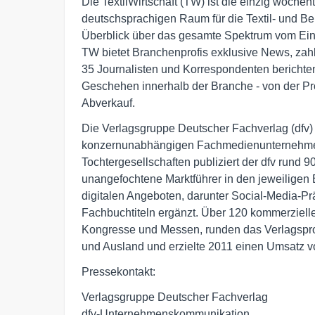
Die TextilWirtschaft (TW) ist die einzig wöchen
deutschsprachigen Raum für die Textil- und B
Überblick über das gesamte Spektrum vom Einze
TW bietet Branchenprofis exklusive News, zahl
35 Journalisten und Korrespondenten bericht
Geschehen innerhalb der Branche - von der Pro
Abverkauf.
Die Verlagsgruppe Deutscher Fachverlag (dfv) 
konzernunabhängigen Fachmedienunternehmen
Tochtergesellschaften publiziert der dfv rund 9
unangefochtene Marktführer in den jeweiligen 
digitalen Angeboten, darunter Social-Media-P
Fachbuchtiteln ergänzt. Über 120 kommerziell
Kongresse und Messen, runden das Verlagsprog
und Ausland und erzielte 2011 einen Umsatz v
Pressekontakt:
Verlagsgruppe Deutscher Fachverlag
dfv-Unternehmenskommunikation