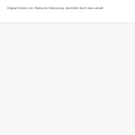
Original-Content von: Märkische Oderzeitung, übermittelt durch news aktuell