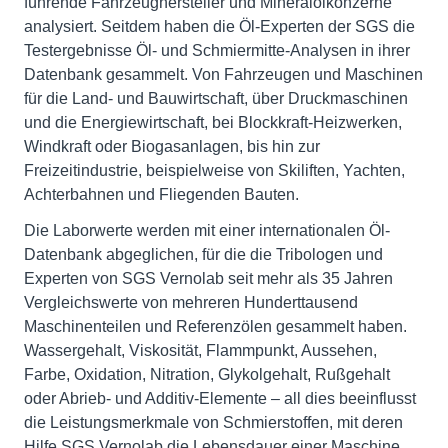
führende Fahrzeughersteller und Mineralölkonzerne
analysiert. Seitdem haben die Öl-Experten der SGS die
Testergebnisse Öl- und Schmiermitte-Analysen in ihrer
Datenbank gesammelt. Von Fahrzeugen und Maschinen
für die Land- und Bauwirtschaft, über Druckmaschinen
und die Energiewirtschaft, bei Blockkraft-Heizwerken,
Windkraft oder Biogasanlagen, bis hin zur
Freizeitindustrie, beispielweise von Skiliften, Yachten,
Achterbahnen und Fliegenden Bauten.
Die Laborwerte werden mit einer internationalen Öl-
Datenbank abgeglichen, für die die Tribologen und
Experten von SGS Vernolab seit mehr als 35 Jahren
Vergleichswerte von mehreren Hunderttausend
Maschinenteilen und Referenzölen gesammelt haben.
Wassergehalt, Viskosität, Flammpunkt, Aussehen,
Farbe, Oxidation, Nitration, Glykolgehalt, Rußgehalt
oder Abrieb- und Additiv-Elemente – all dies beeinflusst
die Leistungsmerkmale von Schmierstoffen, mit deren
Hilfe SGS Vernolab die Lebensdauer einer Maschine