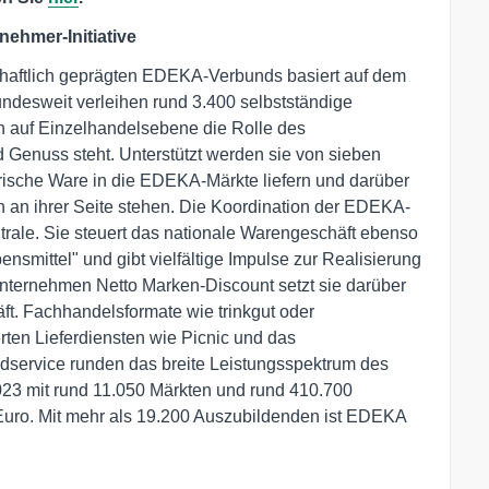
ehmer-Initiative
chaftlich geprägten EDEKA-Verbunds basiert auf dem
ndesweit verleihen rund 3.400 selbstständige
 auf Einzelhandelsebene die Rolle des
d Genuss steht. Unterstützt werden sie von sieben
frische Ware in die EDEKA-Märkte liefern und darüber
 an ihrer Seite stehen. Die Koordination der EDEKA-
rale. Sie steuert das nationale Warengeschäft ebenso
nsmittel" und gibt vielfältige Impulse zur Realisierung
unternehmen Netto Marken-Discount setzt sie darüber
ft. Fachhandelsformate wie trinkgut oder
ten Lieferdiensten wie Picnic und das
service runden das breite Leistungsspektrum des
3 mit rund 11.050 Märkten und rund 410.700
 Euro. Mit mehr als 19.200 Auszubildenden ist EDEKA