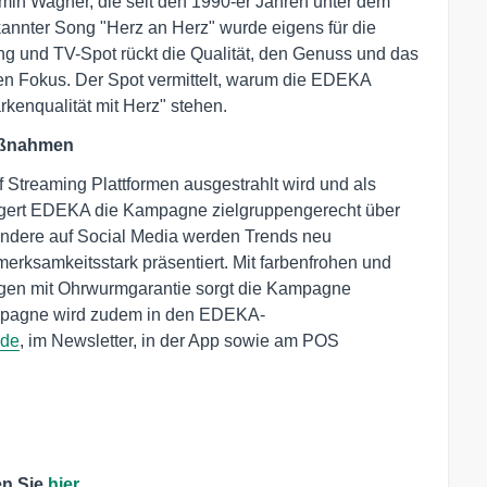
in Wagner, die seit den 1990-er Jahren unter dem
annter Song "Herz an Herz" wurde eigens für die
 und TV-Spot rückt die Qualität, den Genuss und das
den Fokus. Der Spot vermittelt, warum die EDEKA
rkenqualität mit Herz" stehen.
aßnahmen
Streaming Plattformen ausgestrahlt wird und als
ängert EDEKA die Kampagne zielgruppengerecht über
ondere auf Social Media werden Trends neu
erksamkeitsstark präsentiert. Mit farbenfrohen und
ngen mit Ohrwurmgarantie sorgt die Kampagne
ampagne wird zudem in den EDEKA-
.de
, im Newsletter, in der App sowie am POS
en Sie
hier
.