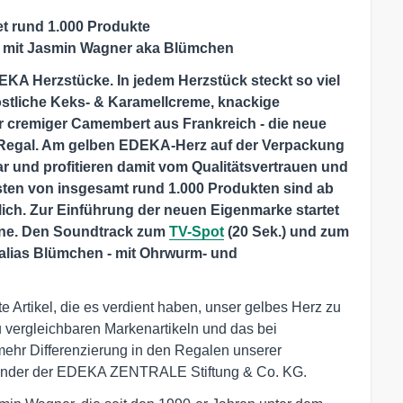
et rund 1.000 Produkte
t mit Jasmin Wagner aka Blümchen
A Herzstücke. In jedem Herzstück steckt so viel
stliche Keks- & Karamellcreme, knackige
der cremiger Camembert aus Frankreich - die neue
m Regal. Am gelben EDEKA-Herz auf der Verpackung
 und profitieren damit vom Qualitätsvertrauen und
sten von insgesamt rund 1.000 Produkten sind ab
ich. Zur Einführung der neuen Eigenmarke startet
ne. Den Soundtrack zum
TV-Spot
(20 Sek.) und zum
 alias Blümchen - mit Ohrwurm- und
 Artikel, die es verdient haben, unser gelbes Herz zu
zu vergleichbaren Markenartikeln und das bei
mehr Differenzierung in den Regalen unserer
tzender der EDEKA ZENTRALE Stiftung & Co. KG.