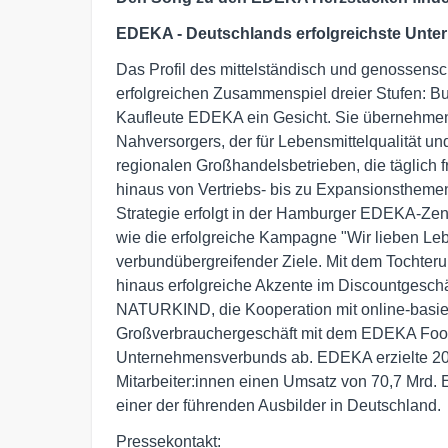
EDEKA - Deutschlands erfolgreichste Untern
Das Profil des mittelständisch und genossens
erfolgreichen Zusammenspiel dreier Stufen: Bu
Kaufleute EDEKA ein Gesicht. Sie übernehmen
Nahversorgers, der für Lebensmittelqualität un
regionalen Großhandelsbetrieben, die täglich 
hinaus von Vertriebs- bis zu Expansionsthemen
Strategie erfolgt in der Hamburger EDEKA-Zent
wie die erfolgreiche Kampagne "Wir lieben Lebe
verbundübergreifender Ziele. Mit dem Tochter
hinaus erfolgreiche Akzente im Discountgeschä
NATURKIND, die Kooperation mit online-basier
Großverbrauchergeschäft mit dem EDEKA Food
Unternehmensverbunds ab. EDEKA erzielte 202
Mitarbeiter:innen einen Umsatz von 70,7 Mrd.
einer der führenden Ausbilder in Deutschland.
Pressekontakt: