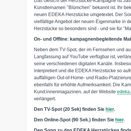
Das Gesicht der Herzstücke-Kampagne ist Jasm
Künstlernamen "Blümchen" bekannt ist. Ihr bek
neuen EDEKA Herzstücke umgetextet. Der Song
vielfältige Angebot der neuen Eigenmarke in 
Herzstücke so besonders sind - und sie für "Ma
On- und Offline: kampagnenbegleitende M
Neben dem TV-Spot, der im Fernsehen und auf 
Langfassung auf YouTube verfügbar ist, verl
seine verschiedenen digitalen Kanäle. Insbes
interpretiert und die EDEKA Herzstücke so aufm
auffälligen Out-of-Home- und Radio-Platzieru
ebenfalls für erhöhte Aufmerksamkeit. Die K
Kund:innenmagazinen, auf der Website
edeka
verlängert.
Den TV-Spot (20 Sek) finden Sie
hier
.
Den Online-Spot (90 Sek.) finden Sie
hier
.
Den Song zu den EDEKA Herzstücken find