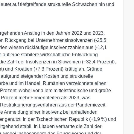
utet auf tiefgreifende strukturelle Schwächen hin und
rgehenden Anstieg in den Jahren 2022 und 2023,
ten Rückgang bei Unternehmensinsolvenzen (-25,5
ien wiesen rückläufige Insolvenzzahlen aus (-12,1
 auf eine stabilere wirtschaftliche Entwicklung
die Zahl der Insolvenzen in Slowenien (+32,4 Prozent),
t) und Kroatien (+7,3 Prozent) kräftig an. Gründe
aufgrund steigender Kosten und strukturelle
rbe und im Handel. Rumänien verzeichnete einen
rozent, wobei vor allem mittelständische und große
 Prozent mehr Firmenpleiten als 2023, was
n Restrukturierungsverfahren aus der Pandemiezeit
ere Anmeldung einer Insolvenz bei anhaltenden
r genutzt. In der Tschechischen Republik (+1,9 %) und
tgehend stabil. In Litauen verharrte die Zahl der
%), wobei insbesondere das Baugewerbe und der