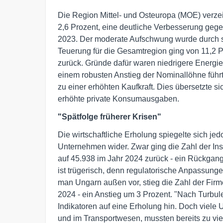
Die Region Mittel- und Osteuropa (MOE) verze
2,6 Prozent, eine deutliche Verbesserung geg
2023. Der moderate Aufschwung wurde durch st
Teuerung für die Gesamtregion ging von 11,2 P
zurück. Gründe dafür waren niedrigere Energiep
einem robusten Anstieg der Nominallöhne führ
zu einer erhöhten Kaufkraft. Dies übersetzte 
erhöhte private Konsumausgaben.
"Spätfolge früherer Krisen"
Die wirtschaftliche Erholung spiegelte sich jed
Unternehmen wider. Zwar ging die Zahl der I
auf 45.938 im Jahr 2024 zurück - ein Rückgang
ist trügerisch, denn regulatorische Anpassung
man Ungarn außen vor, stieg die Zahl der Firm
2024 - ein Anstieg um 3 Prozent. "Nach Turb
Indikatoren auf eine Erholung hin. Doch viel
und im Transportwesen, mussten bereits zu viel