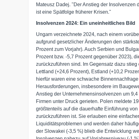
Mateusz Dadej. "Der Anstieg der Insolvenzen de
ist eine Spätfolge früherer Krisen."
Insolvenzen 2024: Ein uneinheitliches Bild
Ungarn verzeichnete 2024, nach einem vorübe
aufgrund gesetzlicher Änderungen den stärks
Prozent zum Vorjahr). Auch Serbien und Bulgar
Prozent bzw. -5,7 Prozent gegenüber 2023), die
zurückzuführen sind. Im Gegensatz dazu stieg 
Lettland (+24,6 Prozent), Estland (+10,2 Prozen
hierfür waren eine schwache Binnennachfrage 
Herausforderungen, insbesondere im Baugewe
Anstieg der Unternehmensinsolvenzen um 9,4 P
Firmen unter Druck gerieten. Polen meldete 19
größtenteils auf die dauerhafte Einführung vo
zurückzuführen ist. Sie erlauben eine einfach
Liquiditätsproblemen und werden daher häufige
der Slowakei (-3,5 %) blieb die Entwicklung wei
Insolvenzen nahezu auf Vorjahresniveau (-1 