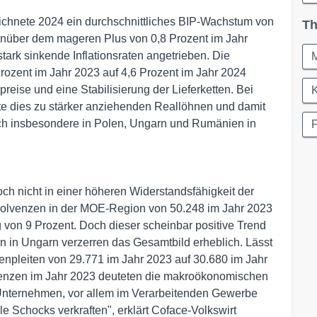
ichnete 2024 ein durchschnittliches BIP-Wachstum von
Th
enüber dem mageren Plus von 0,8 Prozent im Jahr
ark sinkende Inflationsraten angetrieben. Die
rozent im Jahr 2023 auf 4,6 Prozent im Jahr 2024
reise und eine Stabilisierung der Lieferketten. Bei
K
te dies zu stärker anziehenden Reallöhnen und damit
sich insbesondere in Polen, Ungarn und Rumänien in
och nicht in einer höheren Widerstandsfähigkeit der
nsolvenzen in der MOE-Region von 50.248 im Jahr 2023
 von 9 Prozent. Doch dieser scheinbar positive Trend
en in Ungarn verzerren das Gesamtbild erheblich. Lässt
enpleiten von 29.771 im Jahr 2023 auf 30.680 im Jahr
ulenzen im Jahr 2023 deuteten die makroökonomischen
e Unternehmen, vor allem im Verarbeitenden Gewerbe
e Schocks verkraften", erklärt Coface-Volkswirt