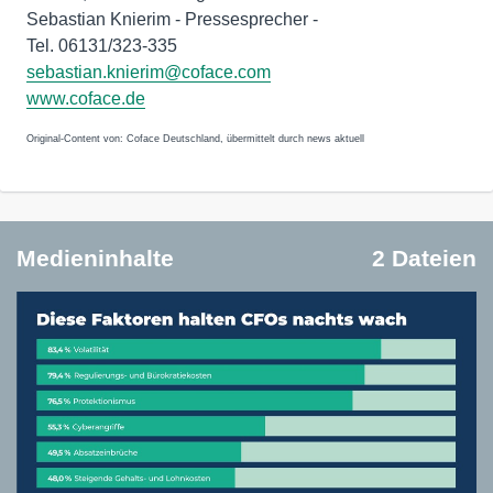
Sebastian Knierim - Pressesprecher -
Tel. 06131/323-335
sebastian.knierim@coface.com
www.coface.de
Original-Content von: Coface Deutschland, übermittelt durch news aktuell
Medieninhalte
2 Dateien