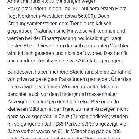
Anhalt mit rund 4.800 Meldungen wegen
Parkplatzsündern in den Top 10 - auf dem ersten Platz
liegt Nordrhein-Westfalen (etwa 56.000). Doch
Ordnungsämter stehen dem Trend auch kritisch
gegenüber. "Natürlich sind Hinweise willkommen und
werden bei der Einsatzplanung berücksichtigt", sagt
Fester. Aber: "Diese Form der selbsternannten Wächter
wird kritisch gesehen und nicht befürwortet. Das betrifft
auch andere Rechtsgebiete wie Abfallablagerungen."
Bundesweit haben mehrere Städte jüngst eine Zunahme
von privat angezeigten Parksündern gemeldet. Über das
Thema wird seit einigen Wochen in vielen Medien
berichtet, auch vor dem Hintergrund massenhafter
Anzeigenerstattungen durch einzelne Personen. In
kleineren Städten ist der Trend zu mehr Anzeigen nicht
ganz so ausgeprägt. In Zeitz (Burgenlandkreis) wurden
im vergangenen Jahr 288 Parkverstöße angezeigt, vier
Jahre vorher waren es 91. In Wittenberg gab es 280
Fälle. Verlässliche Zahlen aus den Vorjahren lagen