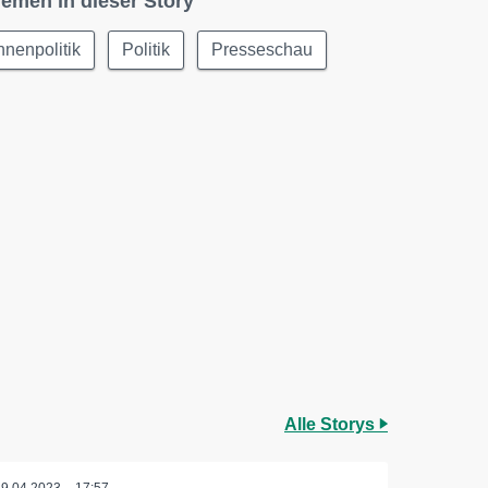
emen in dieser Story
nnenpolitik
Politik
Presseschau
Alle Storys