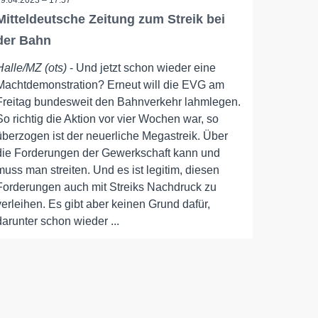
19.04.2023 – 17:57
Mitteldeutsche Zeitung zum Streik bei
der Bahn
Halle/MZ (ots)
- Und jetzt schon wieder eine
Machtdemonstration? Erneut will die EVG am
Freitag bundesweit den Bahnverkehr lahmlegen.
So richtig die Aktion vor vier Wochen war, so
überzogen ist der neuerliche Megastreik. Über
die Forderungen der Gewerkschaft kann und
muss man streiten. Und es ist legitim, diesen
Forderungen auch mit Streiks Nachdruck zu
verleihen. Es gibt aber keinen Grund dafür,
darunter schon wieder ...