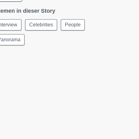
emen in dieser Story
nterview
Celebrities
People
Panorama