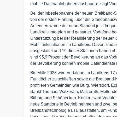
mobile Datenautobahnen ausbauen“, sagt Voda
Bei der Inbetriebnahme der neuen Breitband-St
von der ersten Planung, über die Standortauswa
Antennen wurde der neue Standort jetzt frequ
Landkreis integriert und gestartet. Vodafone bed
Unterstützung bei der Realisierung der neuen S
Mobilfunkstationen im Landkreis. Davon sind 5
ausgestattet und 19 dieser Stationen haben o
sind 95,9 Prozent der Bevölkerung an das Vo
der Bevölkerung können mobile Datendienste 
Bis Mitte 2023 wird Vodafone im Landkreis 17 
Funklöcher zu schließen sowie die Breitband-
profitieren Gemeinden wie Burg, Wiersdorf, Ec
Sankt Thomas, Watzerath, Matzerath, Mettendor
Bitburg und Schönecken. Konkret wird Vodafon
neue Standorte in Betrieb nehmen und zwei be
Breitbandtechnologie LTE ausstatten, um Funk
beseitigen. Darüber hinaus erhalten drei vorh