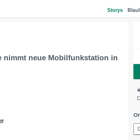
Storys
Blaul
e nimmt neue Mobilfunkstation in
Or
df
D