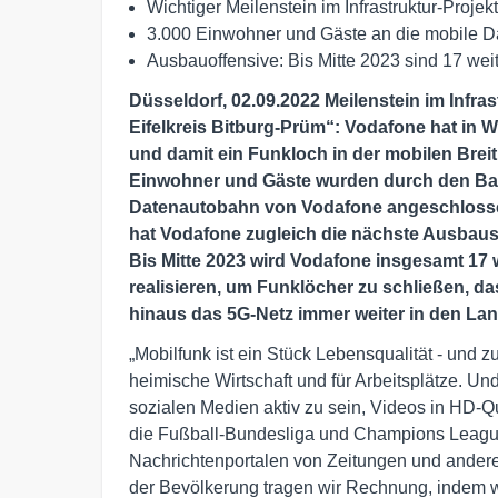
Wichtiger Meilenstein im Infrastruktur-Projek
3.000 Einwohner und Gäste an die mobile
Ausbauoffensive: Bis Mitte 2023 sind 17 wei
Düsseldorf, 02.09.2022 Meilenstein im Infra
Eifelkreis Bitburg-Prüm“: Vodafone hat in 
und damit ein Funkloch in der mobilen Brei
Einwohner und Gäste wurden durch den Bau
Datenautobahn von Vodafone angeschlossen
hat Vodafone zugleich die nächste Ausbaust
Bis Mitte 2023 wird Vodafone insgesamt 17 
realisieren, um Funklöcher zu schließen, d
hinaus das 5G-Netz immer weiter in den Lan
„Mobilfunk ist ein Stück Lebensqualität - und zug
heimische Wirtschaft und für Arbeitsplätze. Un
sozialen Medien aktiv zu sein, Videos in HD-Q
die Fußball-Bundesliga und Champions League 
Nachrichtenportalen von Zeitungen und andere
der Bevölkerung tragen wir Rechnung, indem wi