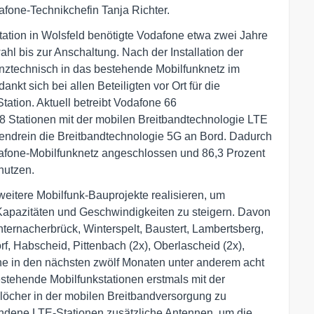
fone-Technikchefin Tanja Richter.
ation in Wolsfeld benötigte Vodafone etwa zwei Jahre
hl bis zur Anschaltung. Nach der Installation der
enztechnisch in das bestehende Mobilfunknetz im
ankt sich bei allen Beteiligten vor Ort für die
tation. Aktuell betreibt Vodafone 66
8 Stationen mit der mobilen Breitbandtechnologie LTE
bendrein die Breitbandtechnologie 5G an Bord. Dadurch
dafone-Mobilfunknetz angeschlossen und 86,3 Prozent
nutzen.
weitere Mobilfunk-Bauprojekte realisieren, um
Kapazitäten und Geschwindigkeiten zu steigern. Davon
hternacherbrück, Winterspelt, Baustert, Lambertsberg,
f, Habscheid, Pittenbach (2x), Oberlascheid (2x),
e in den nächsten zwölf Monaten unter anderem acht
stehende Mobilfunkstationen erstmals mit der
löcher in der mobilen Breitbandversorgung zu
andene LTE-Stationen zusätzliche Antennen, um die