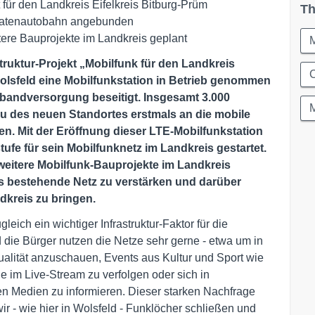
t für den Landkreis Eifelkreis Bitburg-Prüm
Th
 Datenautobahn angebunden
tere Bauprojekte im Landkreis geplant
struktur-Projekt „Mobilfunk für den Landkreis
C
Wolsfeld eine Mobilfunkstation in Betrieb genommen
tbandversorgung beseitigt. Insgesamt 3.000
 des neuen Standortes erstmals an die mobile
. Mit der Eröffnung dieser LTE-Mobilfunkstation
ufe für sein Mobilfunknetz im Landkreis gestartet.
weitere Mobilfunk-Bauprojekte im Landkreis
as bestehende Netz zu verstärken und darüber
dkreis zu bringen.
leich ein wichtiger Infrastruktur-Faktor für die
d die Bürger nutzen die Netze sehr gerne - etwa um in
ualität anzuschauen, Events aus Kultur und Sport wie
im Live-Stream zu verfolgen oder sich in
n Medien zu informieren. Dieser starken Nachfrage
r - wie hier in Wolsfeld - Funklöcher schließen und