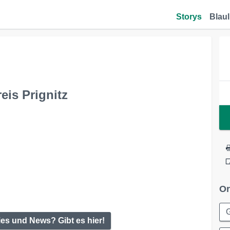
Storys
Blaul
eis Prignitz
Or
ies und News? Gibt es hier!