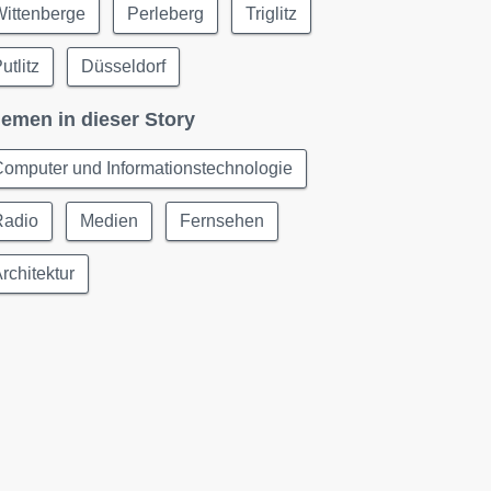
Wittenberge
Perleberg
Triglitz
utlitz
Düsseldorf
emen in dieser Story
omputer und Informationstechnologie
Radio
Medien
Fernsehen
rchitektur