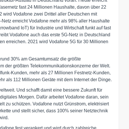
struktur-Ausbau in Deutschland voran: Heute erreicht
sernetz fast 24 Millionen Haushalte, davon über 22
2 wird Vodafone zwei Drittel aller Deutschen mit
-Netz erreicht Vodafone mehr als 98% aller Haushalte
wband IoT) für Industrie und Wirtschaft funkt auf fast
reibt Vodafone auch das erste 5G-Netz in Deutschland
n erreichen. 2021 wird Vodafone 5G für 30 Millionen
on rund 30% am Gesamtumsatz die größte
em der größten Telekommunikationskonzerne der Welt.
ilfunk-Kunden, mehr als 27 Millionen Festnetz-Kunden,
r als 112 Millionen Geräte mit dem Internet der Dinge.
tweit. Und schafft damit eine bessere Zukunft für
digitales Morgen. Dafür arbeitet Vodafone daran, sein
t zu schützen. Vodafone nutzt Grünstrom, elektrisiert
erkette und stellt sicher, dass 100% seiner Netztechnik
wird.
odafone fest verankert und wird durch zahlreiche