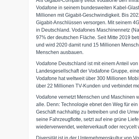
Als Gigabit-Company treibt Vodafone den Infra
Vodafone in seinem bundesweiten Kabel-Glasfa
Millionen mit Gigabit-Geschwindigkeit. Bis 202
Gigabit-Anschlüssen versorgen. Mit seinem 4G
in Deutschland. Vodafones Maschinennetz (Narro
97% der deutschen Fläche. Seit Mitte 2019 bet
und wird 2020 damit rund 15 Millionen Mensche
Menschen ausbauen.
Vodafone Deutschland ist mit einem Anteil v
Landesgesellschaft der Vodafone Gruppe, ein
Vodafone hat weltweit über 300 Millionen Mob
über 22 Millionen TV-Kunden und verbindet meh
Vodafone vernetzt Menschen und Maschinen wel
alle. Denn: Technologie ebnet den Weg für ein 
Geschäft nachhaltig zu betreiben und die Umwel
seine Fahrzeugflotte, setzt auf eine grüne Lief
wiederverwendet, weiterverkauft oder recycelt 
Diversität ist in der Unternehmenskultur von V