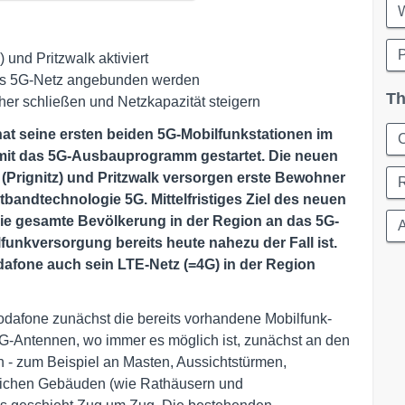
P
und Pritzwalk aktiviert
n das 5G-Netz angebunden werden
Th
her schließen und Netzkapazität steigern
hat seine ersten beiden 5G-Mobilfunkstationen im
C
amit das 5G-Ausbauprogramm gestartet. Die neuen
Prignitz) und Pritzwalk versorgen
erste Bewohner
tbandtechnologie 5G. Mittelfristiges Ziel des
neuen
die gesamte Bevölkerung in der Region an das 5G-
A
lfunkversorgung bereits heute nahezu der Fall ist.
dafone auch sein LTE-Netz (=4G) in der Region
Vodafone zunächst die bereits vorhandene Mobilfunk-
5G-Antennen, wo immer es möglich ist, zunächst an den
 - zum Beispiel an Masten, Aussichtstürmen,
tlichen Gebäuden (wie Rathäusern und