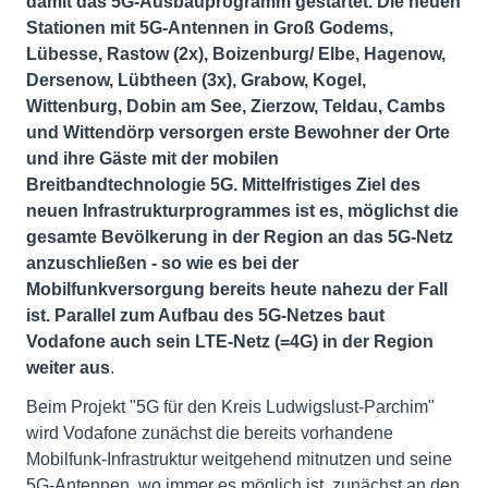
damit das 5G-Ausbauprogramm gestartet. Die neuen
Stationen mit 5G-Antennen in Groß Godems,
Lübesse, Rastow (2x), Boizenburg/ Elbe, Hagenow,
Dersenow, Lübtheen (3x), Grabow, Kogel,
Wittenburg, Dobin am See, Zierzow, Teldau, Cambs
und Wittendörp versorgen
erste Bewohner der Orte
und ihre Gäste mit der mobilen
Breitbandtechnologie 5G. Mittelfristiges Ziel des
neuen Infrastrukturprogrammes ist es, möglichst die
gesamte Bevölkerung in der Region an das 5G-Netz
anzuschließen - so wie es bei der
Mobilfunkversorgung bereits heute nahezu der Fall
ist. Parallel zum Aufbau des 5G-Netzes baut
Vodafone auch sein LTE-Netz (=4G) in der Region
weiter aus
.
Beim Projekt "5G für den Kreis Ludwigslust-Parchim"
wird Vodafone zunächst die bereits vorhandene
Mobilfunk-Infrastruktur weitgehend mitnutzen und seine
5G-Antennen, wo immer es möglich ist, zunächst an den