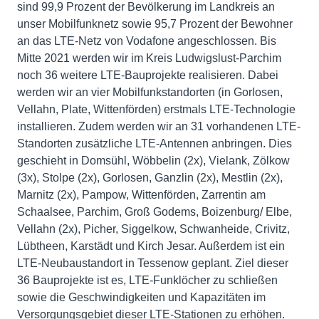
sind 99,9 Prozent der Bevölkerung im Landkreis an
unser Mobilfunknetz sowie 95,7 Prozent der Bewohner
an das LTE-Netz von Vodafone angeschlossen. Bis
Mitte 2021 werden wir im Kreis Ludwigslust-Parchim
noch 36 weitere LTE-Bauprojekte realisieren. Dabei
werden wir an vier Mobilfunkstandorten (in Gorlosen,
Vellahn, Plate, Wittenförden) erstmals LTE-Technologie
installieren. Zudem werden wir an 31 vorhandenen LTE-
Standorten zusätzliche LTE-Antennen anbringen. Dies
geschieht in Domsühl, Wöbbelin (2x), Vielank, Zölkow
(3x), Stolpe (2x), Gorlosen, Ganzlin (2x), Mestlin (2x),
Marnitz (2x), Pampow, Wittenförden, Zarrentin am
Schaalsee, Parchim, Groß Godems, Boizenburg/ Elbe,
Vellahn (2x), Picher, Siggelkow, Schwanheide, Crivitz,
Lübtheen, Karstädt und Kirch Jesar. Außerdem ist ein
LTE-Neubaustandort in Tessenow geplant. Ziel dieser
36 Bauprojekte ist es, LTE-Funklöcher zu schließen
sowie die Geschwindigkeiten und Kapazitäten im
Versorgungsgebiet dieser LTE-Stationen zu erhöhen.