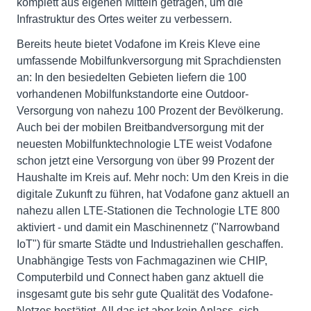
komplett aus eigenen Mitteln getragen, um die
Infrastruktur des Ortes weiter zu verbessern.
Bereits heute bietet Vodafone im Kreis Kleve eine
umfassende Mobilfunkversorgung mit Sprachdiensten
an: In den besiedelten Gebieten liefern die 100
vorhandenen Mobilfunkstandorte eine Outdoor-
Versorgung von nahezu 100 Prozent der Bevölkerung.
Auch bei der mobilen Breitbandversorgung mit der
neuesten Mobilfunktechnologie LTE weist Vodafone
schon jetzt eine Versorgung von über 99 Prozent der
Haushalte im Kreis auf. Mehr noch: Um den Kreis in die
digitale Zukunft zu führen, hat Vodafone ganz aktuell an
nahezu allen LTE-Stationen die Technologie LTE 800
aktiviert - und damit ein Maschinennetz ("Narrowband
IoT") für smarte Städte und Industriehallen geschaffen.
Unabhängige Tests von Fachmagazinen wie CHIP,
Computerbild und Connect haben ganz aktuell die
insgesamt gute bis sehr gute Qualität des Vodafone-
Netzes bestätigt. All das ist aber kein Anlass, sich