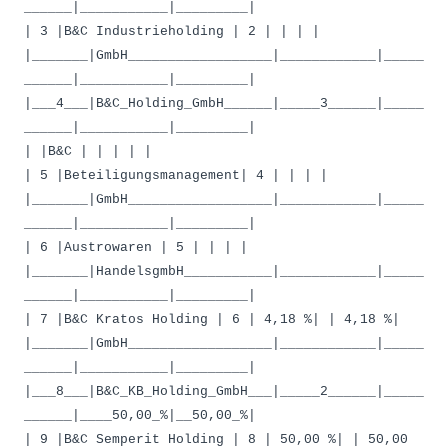
______|___________|_________|
| 3 |B&C Industrieholding | 2 | | | |
|_______|GmbH__________________|____________|_____
______|___________|_________|
|___4___|B&C_Holding_GmbH______|_____3______|_____
______|___________|_________|
| |B&C | | | | |
| 5 |Beteiligungsmanagement| 4 | | | |
|_______|GmbH__________________|____________|_____
______|___________|_________|
| 6 |Austrowaren | 5 | | | |
|_______|HandelsgmbH___________|____________|_____
______|___________|_________|
| 7 |B&C Kratos Holding | 6 | 4,18 %| | 4,18 %|
|_______|GmbH__________________|____________|_____
______|___________|_________|
|___8___|B&C_KB_Holding_GmbH___|_____2______|_____
______|____50,00_%|__50,00_%|
| 9 |B&C Semperit Holding | 8 | 50,00 %| | 50,00