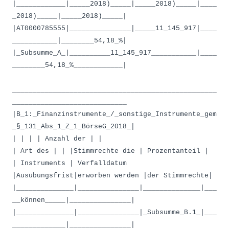
|____________|_____2018)_____|_____2018)_____|____
_2018)_____|_____2018)_____|
|AT0000785555|_______________|_____11_145_917|____
___________|________54,18_%|
|_Subsumme_A_|__________11_145_917___________|____
________54,18_%____________|
__________________________________________________
____________________________
|B_1:_Finanzinstrumente_/_sonstige_Instrumente_gem
_§_131_Abs_1_Z_1_BörseG_2018_|
| | | | Anzahl der | |
| Art des | | |Stimmrechte die | Prozentanteil |
| Instruments | Verfalldatum
|Ausübungsfrist|erworben werden |der Stimmrechte|
|______________|_______________|______________|___
__können_____|_______________|
|______________|_______________|_Subsumme_B.1_|___
_____________|_______________|