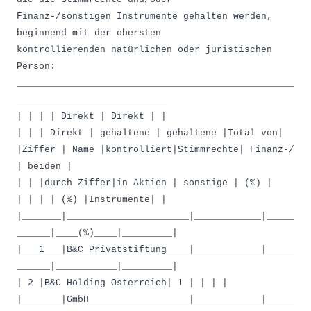
Finanz-/sonstigen Instrumente gehalten werden,
beginnend mit der obersten
kontrollierenden natürlichen oder juristischen
Person:
__________________________________________________
___________________________
| | | | Direkt | Direkt | |
| | | Direkt | gehaltene | gehaltene |Total von|
|Ziffer | Name |kontrolliert|Stimmrechte| Finanz-/
| beiden |
| | |durch Ziffer|in Aktien | sonstige | (%) |
| | | | (%) |Instrumente| |
|_______|______________________|____________|_____
______|____(%)____|_________|
|___1___|B&C_Privatstiftung____|____________|_____
______|___________|_________|
| 2 |B&C Holding Österreich| 1 | | | |
|_______|GmbH__________________|____________|_____