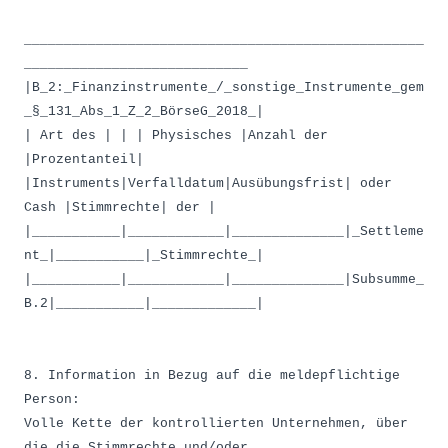
__________________________________________________
____________________________
|B_2:_Finanzinstrumente_/_sonstige_Instrumente_gem
_§_131_Abs_1_Z_2_BörseG_2018_|
| Art des | | | Physisches |Anzahl der
|Prozentanteil|
|Instruments|Verfalldatum|Ausübungsfrist| oder
Cash |Stimmrechte| der |
|___________|____________|______________|_Settleme
nt_|___________|_Stimmrechte_|
|___________|____________|______________|Subsumme_
B.2|___________|_____________|
8. Information in Bezug auf die meldepflichtige
Person:
Volle Kette der kontrollierten Unternehmen, über
die die Stimmrechte und/oder