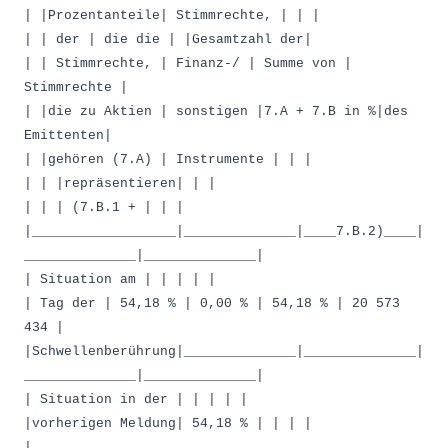
| |Prozentanteile| Stimmrechte, | | |
| | der | die die | |Gesamtzahl der|
| | Stimmrechte, | Finanz-/ | Summe von |
Stimmrechte |
| |die zu Aktien | sonstigen |7.A + 7.B in %|des
Emittenten|
| |gehören (7.A) | Instrumente | | |
| | |repräsentieren| | |
| | | (7.B.1 + | | |
|__________________|______________|____7.B.2)____|
______________|______________|
| Situation am | | | | |
| Tag der | 54,18 % | 0,00 % | 54,18 % | 20 573
434 |
|Schwellenberührung|______________|______________|
______________|______________|
| Situation in der | | | | |
|vorherigen Meldung| 54,18 % | | | |
|