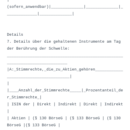
(sofern_anwendbar)|______________|______________|_
_____________|______________|
Details
7. Details über die gehaltenen Instrumente am Tag
der Berührung der Schwelle:
__________________________________________________
__________________________
|A:_Stimmrechte,_die_zu_Aktien_gehören____________
___________________________|
|
|____Anzahl_der_Stimmrechte_____|_Prozentanteil_de
r_Stimmrechte_|
| ISIN der | Direkt | Indirekt | Direkt | Indirekt
|
| Aktien | (§ 130 BörseG | (§ 133 BörseG | (§ 130
BörseG |(§ 133 BörseG |