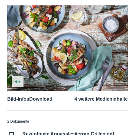
Bild-Infos
Download
4 weitere Medieninhalte
2 Dokumente
Rezepttexte Aquasale~iterran Grillen.pdf