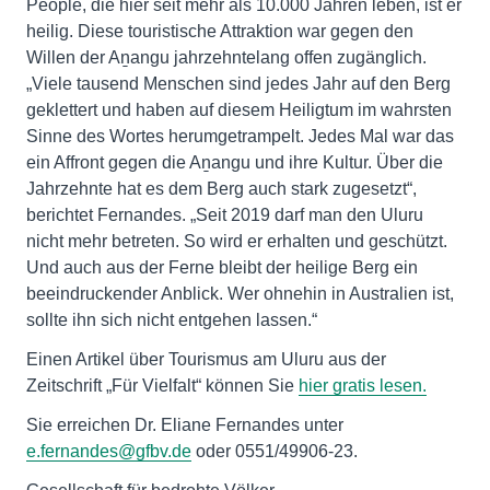
People, die hier seit mehr als 10.000 Jahren leben, ist er
heilig. Diese touristische Attraktion war gegen den
Willen der Aṉangu jahrzehntelang offen zugänglich.
„Viele tausend Menschen sind jedes Jahr auf den Berg
geklettert und haben auf diesem Heiligtum im wahrsten
Sinne des Wortes herumgetrampelt. Jedes Mal war das
ein Affront gegen die Aṉangu und ihre Kultur. Über die
Jahrzehnte hat es dem Berg auch stark zugesetzt“,
berichtet Fernandes. „Seit 2019 darf man den Uluru
nicht mehr betreten. So wird er erhalten und geschützt.
Und auch aus der Ferne bleibt der heilige Berg ein
beeindruckender Anblick. Wer ohnehin in Australien ist,
sollte ihn sich nicht entgehen lassen.“
Einen Artikel über Tourismus am Uluru aus der
Zeitschrift „Für Vielfalt“ können Sie
hier gratis lesen.
Sie erreichen Dr. Eliane Fernandes unter
e.fernandes@gfbv.de
oder 0551/49906-23.