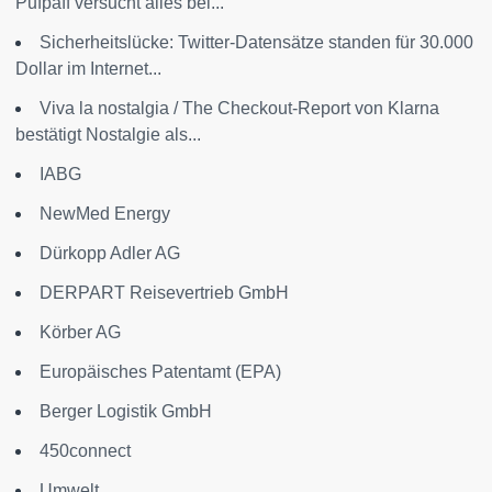
Pufpaff versucht alles bei...
Sicherheitslücke: Twitter-Datensätze standen für 30.000
Dollar im Internet...
Viva la nostalgia / The Checkout-Report von Klarna
bestätigt Nostalgie als...
IABG
NewMed Energy
Dürkopp Adler AG
DERPART Reisevertrieb GmbH
Körber AG
Europäisches Patentamt (EPA)
Berger Logistik GmbH
450connect
Umwelt