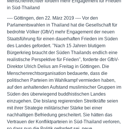
Menschenrechtler fordern mehr Engagement für Frieden
in Süd-Thailand
---- Göttingen, den 22. März 2019 ---- Vor den
Parlamentswahlen in Thailand hat die Gesellschaft für
bedrohte Völker (GfbV) mehr Engagement der neuen
Staatsführung für einen dauerhaften Frieden im Süden
des Landes gefordert. "Nach 15 Jahren blutigem
Bürgerkrieg braucht der Süden Thailands endlich eine
realistische Perspektive für Frieden", forderte der GfbV-
Direktor Ulrich Delius am Freitag in Göttingen. Die
Menschenrechtsorganisation bedauerte, dass die
politischen Parteien im Wahlkampf vermieden haben,
auf den anhaltenden Aufstand muslimischer Gruppen im
Süden des überwiegend buddhistischen Landes
einzugehen. Die bislang regierenden Streitkräfte seien
mit ihrer Strategie militärischer Stärke bei einer
nachhaltigen Befriedung gescheitert. Sie hätten das
Vertrauen der Konfliktparteien in Süd-Thailand verloren,
so dass nun die Politik gefordert sei, neue