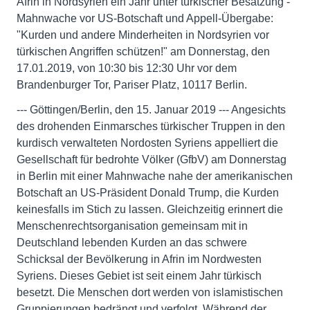
Afrin in Nordsyrien ein Jahr unter türkischer Besatzung -
Mahnwache vor US-Botschaft und Appell-Übergabe:
"Kurden und andere Minderheiten in Nordsyrien vor
türkischen Angriffen schützen!" am Donnerstag, den
17.01.2019, von 10:30 bis 12:30 Uhr vor dem
Brandenburger Tor, Pariser Platz, 10117 Berlin.
--- Göttingen/Berlin, den 15. Januar 2019 --- Angesichts
des drohenden Einmarsches türkischer Truppen in den
kurdisch verwalteten Nordosten Syriens appelliert die
Gesellschaft für bedrohte Völker (GfbV) am Donnerstag
in Berlin mit einer Mahnwache nahe der amerikanischen
Botschaft an US-Präsident Donald Trump, die Kurden
keinesfalls im Stich zu lassen. Gleichzeitig erinnert die
Menschenrechtsorganisation gemeinsam mit in
Deutschland lebenden Kurden an das schwere
Schicksal der Bevölkerung in Afrin im Nordwesten
Syriens. Dieses Gebiet ist seit einem Jahr türkisch
besetzt. Die Menschen dort werden von islamistischen
Gruppierungen bedrängt und verfolgt. Während der